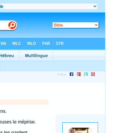
ns.
ueuses le méprise.
s les gardent.