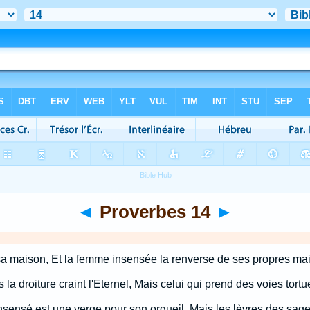
◄
Proverbes 14
►
a maison, Et la femme insensée la renverse de ses propres mai
la droiture craint l'Eternel, Mais celui qui prend des voies tort
nsensé est une verge pour son orgueil, Mais les lèvres des sage