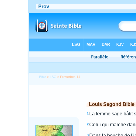
Bible
>
LSG
> Proverbes 14
Louis Segond Bible
La femme sage bâtit s
1
Celui qui marche dans 
2
Dans la bouche de l'i
3