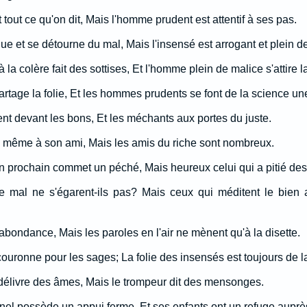
tout ce qu'on dit, Mais l'homme prudent est attentif à ses pas.
ue et se détourne du mal, Mais l'insensé est arrogant et plein de
 la colère fait des sottises, Et l'homme plein de malice s'attire l
artage la folie, Et les hommes prudents se font de la science u
nt devant les bons, Et les méchants aux portes du juste.
 même à son ami, Mais les amis du riche sont nombreux.
n prochain commet un péché, Mais heureux celui qui a pitié des
e mal ne s'égarent-ils pas? Mais ceux qui méditent le bien 
l'abondance, Mais les paroles en l'air ne mènent qu'à la disette.
ouronne pour les sages; La folie des insensés est toujours de la 
délivre des âmes, Mais le trompeur dit des mensonges.
ernel possède un appui ferme, Et ses enfants ont un refuge auprès