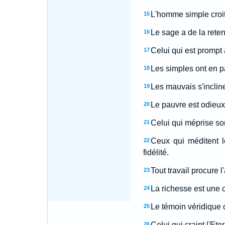
L'homme simple croit 
15
Le sage a de la reten
16
Celui qui est prompt à
17
Les simples ont en p
18
Les mauvais s'incline
19
Le pauvre est odieux
20
Celui qui méprise so
21
Ceux qui méditent l
22
fidélité.
Tout travail procure 
23
La richesse est une c
24
Le témoin véridique 
25
Celui qui craint l'Et
26