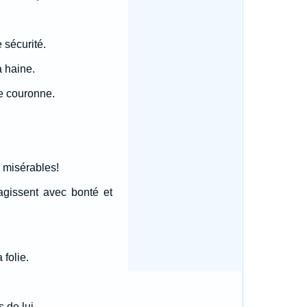
 sécurité.
a haine.
ne couronne.
 misérables!
agissent avec bonté et
folie.
 de lui.