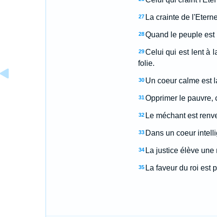
La crainte de l'Etern
27
Quand le peuple est n
28
Celui qui est lent à 
29
folie.
Un coeur calme est la
30
Opprimer le pauvre, c'e
31
Le méchant est renve
32
Dans un coeur intell
33
La justice élève une 
34
La faveur du roi est p
35