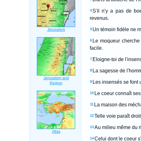
S'il n'y a pas de bo
4
revenus.
Un témoin fidèle ne m
5
Le moqueur cherche l
6
facile.
Eloigne-toi de l'insen
7
La sagesse de l'homme 
8
Les insensés se font 
9
Le coeur connaît ses 
10
La maison des méchant
11
Telle voie paraît dro
12
Au milieu même du rire
13
Celui dont le coeur s
14