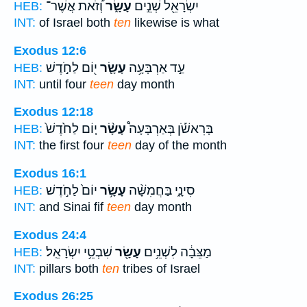
יִשְׂרָאֵ֖ל שְׁנֵ֣ים
עָשָׂ֑ר
וְ֠זֹאת אֲשֶׁר־
HEB:
INT:
of Israel both
ten
likewise is what
Exodus 12:6
עַ֣ד אַרְבָּעָ֥ה
עָשָׂ֛ר
י֖וֹם לַחֹ֣דֶשׁ
HEB:
INT:
until four
teen
day month
Exodus 12:18
בָּרִאשֹׁ֡ן בְּאַרְבָּעָה֩
עָשָׂ֨ר
י֤וֹם לַחֹ֙דֶשׁ֙
HEB:
INT:
the first four
teen
day of the month
Exodus 16:1
סִינָ֑י בַּחֲמִשָּׁ֨ה
עָשָׂ֥ר
יוֹם֙ לַחֹ֣דֶשׁ
HEB:
INT:
and Sinai fif
teen
day month
Exodus 24:4
מַצֵּבָ֔ה לִשְׁנֵ֥ים
עָשָׂ֖ר
שִׁבְטֵ֥י יִשְׂרָאֵֽל׃
HEB:
INT:
pillars both
ten
tribes of Israel
Exodus 26:25