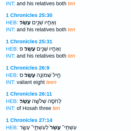
INT:
and his relatives both
ten
1 Chronicles 25:30
וְאֶחָ֖יו שְׁנֵ֥ים
עָשָֽׂר׃
HEB:
INT:
and his relatives both
ten
1 Chronicles 25:31
וְאֶחָ֖יו שְׁנֵ֥ים
עָשָֽׂר׃
פ
HEB:
INT:
and his relatives both
ten
1 Chronicles 26:9
חָ֖יִל שְׁמוֹנָ֥ה
עָשָֽׂר׃
ס
HEB:
INT:
valiant eight
teen
1 Chronicles 26:11
לְחֹסָ֖ה שְׁלֹשָׁ֥ה
עָשָֽׂר׃
HEB:
INT:
of Hosah three
ten
1 Chronicles 27:14
עַשְׁתֵּֽי־
עָשָׂר֙
לְעַשְׁתֵּ֣י־ עָשָׂ֣ר
HEB: