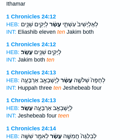
Ithamar
1 Chronicles 24:12
לְאֶלְיָשִׁיב֙ עַשְׁתֵּ֣י
עָשָׂ֔ר
לְיָקִ֖ים שְׁנֵ֥ים
HEB:
INT:
Eliashib eleven
ten
Jakim both
1 Chronicles 24:12
לְיָקִ֖ים שְׁנֵ֥ים
עָשָֽׂר׃
HEB:
INT:
Jakim both
ten
1 Chronicles 24:13
לְחֻפָּה֙ שְׁלֹשָׁ֣ה
עָשָׂ֔ר
לְיֶֽשֶׁבְאָ֖ב אַרְבָּעָ֥ה
HEB:
INT:
Huppah three
ten
Jeshebeab four
1 Chronicles 24:13
לְיֶֽשֶׁבְאָ֖ב אַרְבָּעָ֥ה
עָשָֽׂר׃
HEB:
INT:
Jeshebeab four
teen
1 Chronicles 24:14
לְבִלְגָּה֙ חֲמִשָּׁ֣ה
עָשָׂ֔ר
לְאִמֵּ֖ר שִׁשָּׁ֥ה
HEB: