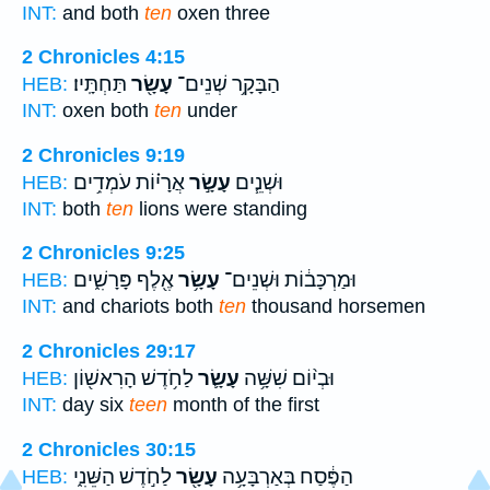
INT:
and both
ten
oxen three
2 Chronicles 4:15
הַבָּקָ֥ר שְׁנֵים־
עָשָׂ֖ר
תַּחְתָּֽיו׃
HEB:
INT:
oxen both
ten
under
2 Chronicles 9:19
וּשְׁנֵ֧ים
עָשָׂ֣ר
אֲרָי֗וֹת עֹמְדִ֥ים
HEB:
INT:
both
ten
lions were standing
2 Chronicles 9:25
וּמַרְכָּב֔וֹת וּשְׁנֵים־
עָשָׂ֥ר
אֶ֖לֶף פָּרָשִׁ֑ים
HEB:
INT:
and chariots both
ten
thousand horsemen
2 Chronicles 29:17
וּבְי֨וֹם שִׁשָּׁ֥ה
עָשָׂ֛ר
לַחֹ֥דֶשׁ הָרִאשׁ֖וֹן
HEB:
INT:
day six
teen
month of the first
2 Chronicles 30:15
הַפֶּ֔סַח בְּאַרְבָּעָ֥ה
עָשָׂ֖ר
לַחֹ֣דֶשׁ הַשֵּׁנִ֑י
HEB: