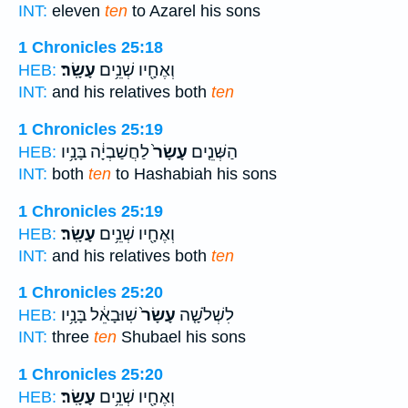
INT:
eleven
ten
to Azarel his sons
1 Chronicles 25:18
וְאֶחָ֖יו שְׁנֵ֥ים
עָשָֽׂר׃
HEB:
INT:
and his relatives both
ten
1 Chronicles 25:19
הַשְּׁנֵ֤ים
עָשָׂר֙
לַחֲשַׁבְיָ֔ה בָּנָ֥יו
HEB:
INT:
both
ten
to Hashabiah his sons
1 Chronicles 25:19
וְאֶחָ֖יו שְׁנֵ֥ים
עָשָֽׂר׃
HEB:
INT:
and his relatives both
ten
1 Chronicles 25:20
לִשְׁלֹשָׁ֤ה
עָשָׂר֙
שֽׁוּבָאֵ֔ל בָּנָ֥יו
HEB:
INT:
three
ten
Shubael his sons
1 Chronicles 25:20
וְאֶחָ֖יו שְׁנֵ֥ים
עָשָֽׂר׃
HEB: