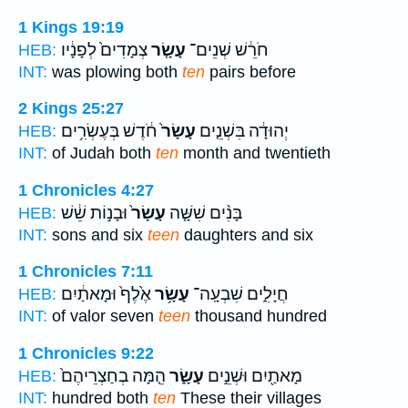
1 Kings 19:19
חֹרֵ֔שׁ שְׁנֵים־
עָשָׂ֤ר
צְמָדִים֙ לְפָנָ֔יו
HEB:
INT:
was plowing both
ten
pairs before
2 Kings 25:27
יְהוּדָ֔ה בִּשְׁנֵ֤ים
עָשָׂר֙
חֹ֔דֶשׁ בְּעֶשְׂרִ֥ים
HEB:
INT:
of Judah both
ten
month and twentieth
1 Chronicles 4:27
בָּנִ֨ים שִׁשָּׁ֤ה
עָשָׂר֙
וּבָנ֣וֹת שֵׁ֔שׁ
HEB:
INT:
sons and six
teen
daughters and six
1 Chronicles 7:11
חֲיָלִ֑ים שִׁבְעָֽה־
עָשָׂ֥ר
אֶ֙לֶף֙ וּמָאתַ֔יִם
HEB:
INT:
of valor seven
teen
thousand hundred
1 Chronicles 9:22
מָאתַ֖יִם וּשְׁנֵ֣ים
עָשָׂ֑ר
הֵ֤מָּה בְחַצְרֵיהֶם֙
HEB:
INT:
hundred both
ten
These their villages