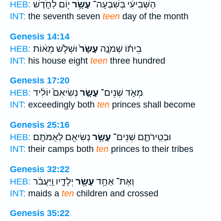
הַשְּׁבִיעִ֔י בְּשִׁבְעָה־
עָשָׂ֥ר
י֖וֹם לַחֹ֑דֶשׁ
HEB:
INT:
the seventh seven
teen
day of the month
Genesis 14:14
בֵית֗וֹ שְׁמֹנָ֤ה
עָשָׂר֙
וּשְׁלֹ֣שׁ מֵא֔וֹת
HEB:
INT:
his house eight
teen
three hundred
Genesis 17:20
מְאֹ֑ד שְׁנֵים־
עָשָׂ֤ר
נְשִׂיאִם֙ יוֹלִ֔יד
HEB:
INT:
exceedingly both
ten
princes shall become
Genesis 25:16
וּבְטִֽירֹתָ֑ם שְׁנֵים־
עָשָׂ֥ר
נְשִׂיאִ֖ם לְאֻמֹּתָֽם׃
HEB:
INT:
their camps both
ten
princes to their tribes
Genesis 32:22
וְאֶת־ אַחַ֥ד
עָשָׂ֖ר
יְלָדָ֑יו וַֽיַּעֲבֹ֔ר
HEB:
INT:
maids a
ten
children and crossed
Genesis 35:22