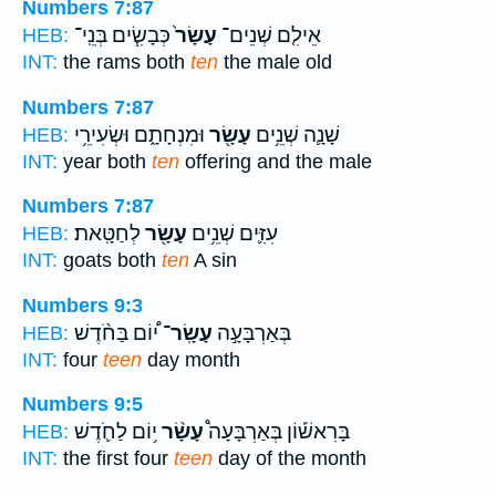
Numbers 7:87
אֵילִ֤ם שְׁנֵים־
עָשָׂר֙
כְּבָשִׂ֧ים בְּנֵֽי־
HEB:
INT:
the rams both
ten
the male old
Numbers 7:87
שָׁנָ֛ה שְׁנֵ֥ים
עָשָׂ֖ר
וּמִנְחָתָ֑ם וּשְׂעִירֵ֥י
HEB:
INT:
year both
ten
offering and the male
Numbers 7:87
עִזִּ֛ים שְׁנֵ֥ים
עָשָׂ֖ר
לְחַטָּֽאת׃
HEB:
INT:
goats both
ten
A sin
Numbers 9:3
בְּאַרְבָּעָ֣ה
עָשָֽׂר־
י֠וֹם בַּחֹ֨דֶשׁ
HEB:
INT:
four
teen
day month
Numbers 9:5
בָּרִאשׁ֡וֹן בְּאַרְבָּעָה֩
עָשָׂ֨ר
י֥וֹם לַחֹ֛דֶשׁ
HEB:
INT:
the first four
teen
day of the month