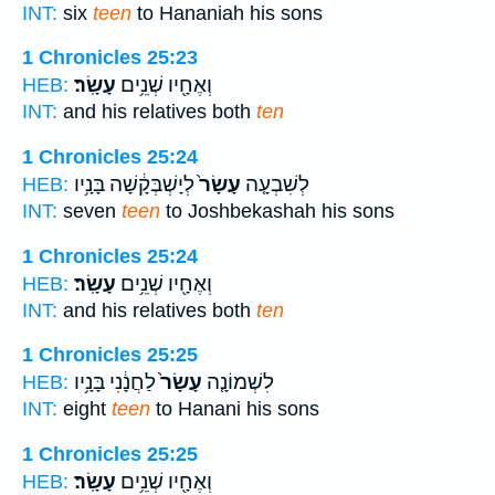
INT:
six
teen
to Hananiah his sons
1 Chronicles 25:23
וְאֶחָ֖יו שְׁנֵ֥ים
עָשָֽׂר׃
HEB:
INT:
and his relatives both
ten
1 Chronicles 25:24
לְשִׁבְעָ֤ה
עָשָׂר֙
לְיָשְׁבְּקָ֔שָׁה בָּנָ֥יו
HEB:
INT:
seven
teen
to Joshbekashah his sons
1 Chronicles 25:24
וְאֶחָ֖יו שְׁנֵ֥ים
עָשָֽׂר׃
HEB:
INT:
and his relatives both
ten
1 Chronicles 25:25
לִשְׁמוֹנָ֤ה
עָשָׂר֙
לַחֲנָ֔נִי בָּנָ֥יו
HEB:
INT:
eight
teen
to Hanani his sons
1 Chronicles 25:25
וְאֶחָ֖יו שְׁנֵ֥ים
עָשָֽׂר׃
HEB: