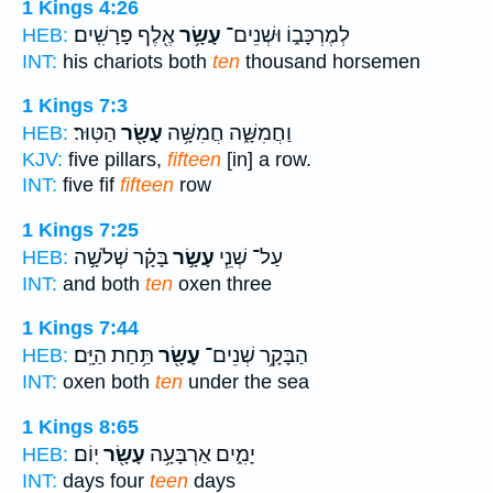
1 Kings 4:26
לְמֶרְכָּב֑וֹ וּשְׁנֵים־
עָשָׂ֥ר
אֶ֖לֶף פָּרָשִֽׁים׃
HEB:
INT:
his chariots both
ten
thousand horsemen
1 Kings 7:3
וַחֲמִשָּׁ֑ה חֲמִשָּׁ֥ה
עָשָׂ֖ר
הַטּֽוּר׃
HEB:
KJV:
five pillars,
fifteen
[in] a row.
INT:
five fif
fifteen
row
1 Kings 7:25
עַל־ שְׁנֵ֧י
עָשָׂ֣ר
בָּקָ֗ר שְׁלֹשָׁ֣ה
HEB:
INT:
and both
ten
oxen three
1 Kings 7:44
הַבָּקָ֥ר שְׁנֵים־
עָשָׂ֖ר
תַּ֥חַת הַיָּֽם׃
HEB:
INT:
oxen both
ten
under the sea
1 Kings 8:65
יָמִ֑ים אַרְבָּעָ֥ה
עָשָׂ֖ר
יֽוֹם׃
HEB:
INT:
days four
teen
days