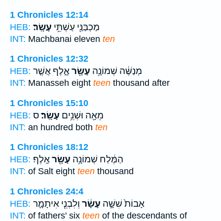
1 Chronicles 12:14
מַכְבַּנַּ֖י עַשְׁתֵּ֥י
עָשָֽׂר׃
HEB:
INT:
Machbanai eleven
ten
1 Chronicles 12:32
מְנַשֶּׁ֔ה שְׁמוֹנָ֥ה
עָשָׂ֖ר
אָ֑לֶף אֲשֶׁ֤ר
HEB:
INT:
Manasseh eight
teen
thousand after
1 Chronicles 15:10
מֵאָ֖ה וּשְׁנֵ֥ים
עָשָֽׂר׃
ס
HEB:
INT:
an hundred both
ten
1 Chronicles 18:12
הַמֶּ֔לַח שְׁמוֹנָ֥ה
עָשָׂ֖ר
אָֽלֶף׃
HEB:
INT:
of Salt eight
teen
thousand
1 Chronicles 24:4
אָבוֹת֙ שִׁשָּׁ֣ה
עָשָׂ֔ר
וְלִבְנֵ֧י אִיתָמָ֛ר
HEB:
INT:
of fathers' six
teen
of the descendants of