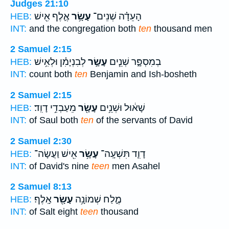
Judges 21:10
הָעֵדָ֗ה שְׁנֵים־
עָשָׂ֥ר
אֶ֛לֶף אִ֖ישׁ
HEB:
INT:
and the congregation both
ten
thousand men
2 Samuel 2:15
בְמִסְפָּ֑ר שְׁנֵ֧ים
עָשָׂ֣ר
לְבִנְיָמִ֗ן וּלְאִ֥ישׁ
HEB:
INT:
count both
ten
Benjamin and Ish-bosheth
2 Samuel 2:15
שָׁא֔וּל וּשְׁנֵ֥ים
עָשָׂ֖ר
מֵעַבְדֵ֥י דָוִֽד׃
HEB:
INT:
of Saul both
ten
of the servants of David
2 Samuel 2:30
דָוִ֛ד תִּשְׁעָֽה־
עָשָׂ֥ר
אִ֖ישׁ וַעֲשָׂה־
HEB:
INT:
of David's nine
teen
men Asahel
2 Samuel 8:13
מֶ֑לַח שְׁמוֹנָ֥ה
עָשָׂ֖ר
אָֽלֶף׃
HEB:
INT:
of Salt eight
teen
thousand