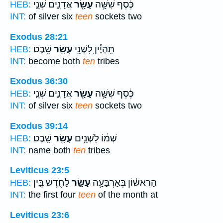
כֶּ֔סֶף שִׁשָּׁ֥ה
עָשָׂ֖ר
אֲדָנִ֑ים שְׁנֵ֣י
HEB:
INT:
of silver six
teen
sockets two
Exodus 28:21
תִּֽהְיֶ֕יןָ לִשְׁנֵ֥י
עָשָׂ֖ר
שָֽׁבֶט׃
HEB:
INT:
become both
ten
tribes
Exodus 36:30
כֶּ֔סֶף שִׁשָּׁ֥ה
עָשָׂ֖ר
אֲדָנִ֑ים שְׁנֵ֤י
HEB:
INT:
of silver six
teen
sockets two
Exodus 39:14
שְׁמ֔וֹ לִשְׁנֵ֥ים
עָשָׂ֖ר
שָֽׁבֶט׃
HEB:
INT:
name both
ten
tribes
Leviticus 23:5
הָרִאשׁ֗וֹן בְּאַרְבָּעָ֥ה
עָשָׂ֛ר
לַחֹ֖דֶשׁ בֵּ֣ין
HEB:
INT:
the first four
teen
of the month at
Leviticus 23:6