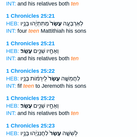
INT:
and his relatives both
ten
1 Chronicles 25:21
לְאַרְבָּעָ֤ה
עָשָׂר֙
מַתִּתְיָ֔הוּ בָּנָ֥יו
HEB:
INT:
four
teen
Mattithiah his sons
1 Chronicles 25:21
וְאֶחָ֖יו שְׁנֵ֥ים
עָשָֽׂר׃
HEB:
INT:
and his relatives both
ten
1 Chronicles 25:22
לַחֲמִשָּׁ֤ה
עָשָׂר֙
לִֽירֵמ֔וֹת בָּנָ֥יו
HEB:
INT:
fif
teen
to Jeremoth his sons
1 Chronicles 25:22
וְאֶחָ֖יו שְׁנֵ֥ים
עָשָֽׂר׃
HEB:
INT:
and his relatives both
ten
1 Chronicles 25:23
לְשִׁשָּׁ֤ה
עָשָׂר֙
לַחֲנַנְיָ֔הוּ בָּנָ֥יו
HEB: