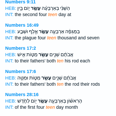
Numbers 9:11
הַשֵּׁנִ֜י בְּאַרְבָּעָ֨ה
עָשָׂ֥ר
י֛וֹם בֵּ֥ין
HEB:
INT:
the second four
teen
day at
Numbers 16:49
בַּמַּגֵּפָ֔ה אַרְבָּעָ֥ה
עָשָׂ֛ר
אֶ֖לֶף וּשְׁבַ֣ע
HEB:
INT:
the plague four
teen
thousand and seven
Numbers 17:2
אֲבֹתָ֔ם שְׁנֵ֥ים
עָשָׂ֖ר
מַטּ֑וֹת אִ֣ישׁ
HEB:
INT:
to their fathers' both
ten
his rod each
Numbers 17:6
אֲבֹתָ֔ם שְׁנֵ֥ים
עָשָׂ֖ר
מַטּ֑וֹת וּמַטֵּ֥ה
HEB:
INT:
to their fathers' both
ten
the rod their rods
Numbers 28:16
הָרִאשׁ֗וֹן בְּאַרְבָּעָ֥ה
עָשָׂ֛ר
י֖וֹם לַחֹ֑דֶשׁ
HEB:
INT:
of the first four
teen
day month