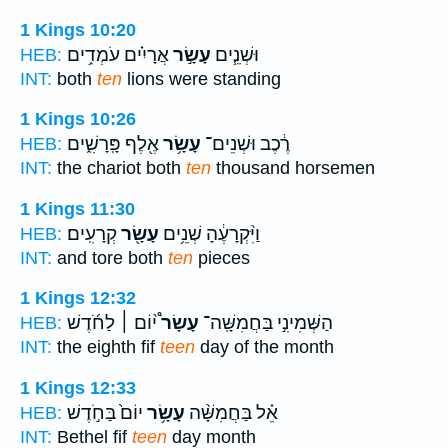
1 Kings 10:20
וּשְׁנֵ֧ים
עָשָׂ֣ר
אֲרָיִ֗ים עֹמְדִ֥ים
HEB:
INT:
both
ten
lions were standing
1 Kings 10:26
רֶ֔כֶב וּשְׁנֵים־
עָשָׂ֥ר
אֶ֖לֶף פָּֽרָשִׁ֑ים
HEB:
INT:
the chariot both
ten
thousand horsemen
1 Kings 11:30
וַיִּ֨קְרָעֶ֔הָ שְׁנֵ֥ים
עָשָׂ֖ר
קְרָעִֽים׃
HEB:
INT:
and tore both
ten
pieces
1 Kings 12:32
הַשְּׁמִינִ֣י בַּחֲמִשָּֽׁה־
עָשָׂר֩
י֨וֹם ׀ לַחֹ֜דֶשׁ
HEB:
INT:
the eighth fif
teen
day of the month
1 Kings 12:33
אֵ֗ל בַּחֲמִשָּׁ֨ה
עָשָׂ֥ר
יוֹם֙ בַּחֹ֣דֶשׁ
HEB:
INT:
Bethel fif
teen
day month