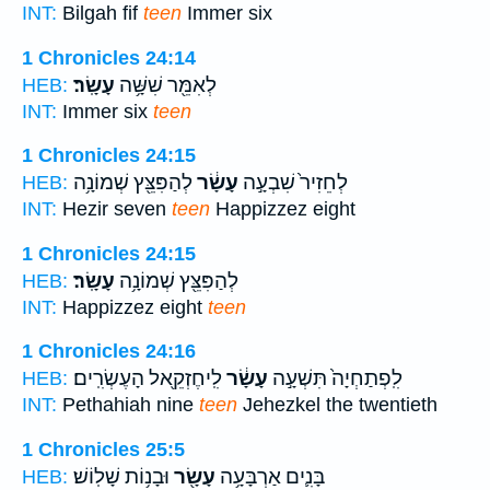
INT:
Bilgah fif
teen
Immer six
1 Chronicles 24:14
לְאִמֵּ֖ר שִׁשָּׁ֥ה
עָשָֽׂר׃
HEB:
INT:
Immer six
teen
1 Chronicles 24:15
לְחֵזִיר֙ שִׁבְעָ֣ה
עָשָׂ֔ר
לְהַפִּצֵּ֖ץ שְׁמוֹנָ֥ה
HEB:
INT:
Hezir seven
teen
Happizzez eight
1 Chronicles 24:15
לְהַפִּצֵּ֖ץ שְׁמוֹנָ֥ה
עָשָֽׂר׃
HEB:
INT:
Happizzez eight
teen
1 Chronicles 24:16
לִֽפְתַחְיָה֙ תִּשְׁעָ֣ה
עָשָׂ֔ר
לִֽיחֶזְקֵ֖אל הָעֶשְׂרִֽים׃
HEB:
INT:
Pethahiah nine
teen
Jehezkel the twentieth
1 Chronicles 25:5
בָּנִ֛ים אַרְבָּעָ֥ה
עָשָׂ֖ר
וּבָנ֥וֹת שָׁלֽוֹשׁ׃
HEB: