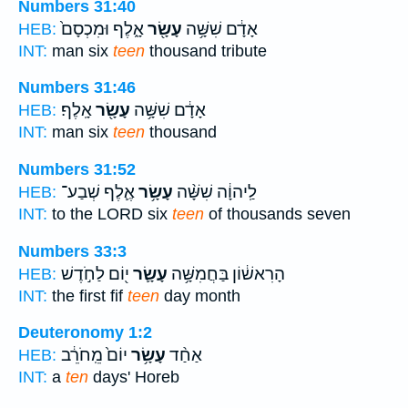
Numbers 31:40
אָדָ֔ם שִׁשָּׁ֥ה
עָשָׂ֖ר
אָ֑לֶף וּמִכְסָם֙
HEB:
INT:
man six
teen
thousand tribute
Numbers 31:46
אָדָ֔ם שִׁשָּׁ֥ה
עָשָׂ֖ר
אָֽלֶף׃
HEB:
INT:
man six
teen
thousand
Numbers 31:52
לַֽיהוָ֔ה שִׁשָּׁ֨ה
עָשָׂ֥ר
אֶ֛לֶף שְׁבַע־
HEB:
INT:
to the LORD six
teen
of thousands seven
Numbers 33:3
הָרִאשׁ֔וֹן בַּחֲמִשָּׁ֥ה
עָשָׂ֛ר
י֖וֹם לַחֹ֣דֶשׁ
HEB:
INT:
the first fif
teen
day month
Deuteronomy 1:2
אַחַ֨ד
עָשָׂ֥ר
יוֹם֙ מֵֽחֹרֵ֔ב
HEB:
INT:
a
ten
days' Horeb