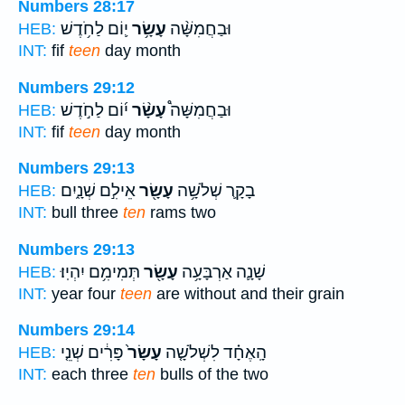
Numbers 28:17
וּבַחֲמִשָּׁ֨ה
עָשָׂ֥ר
י֛וֹם לַחֹ֥דֶשׁ
HEB:
INT:
fif
teen
day month
Numbers 29:12
וּבַחֲמִשָּׁה֩
עָשָׂ֨ר
י֜וֹם לַחֹ֣דֶשׁ
HEB:
INT:
fif
teen
day month
Numbers 29:13
בָקָ֛ר שְׁלֹשָׁ֥ה
עָשָׂ֖ר
אֵילִ֣ם שְׁנָ֑יִם
HEB:
INT:
bull three
ten
rams two
Numbers 29:13
שָׁנָ֛ה אַרְבָּעָ֥ה
עָשָׂ֖ר
תְּמִימִ֥ם יִהְיֽוּ׃
HEB:
INT:
year four
teen
are without and their grain
Numbers 29:14
הָֽאֶחָ֗ד לִשְׁלֹשָׁ֤ה
עָשָׂר֙
פָּרִ֔ים שְׁנֵ֤י
HEB:
INT:
each three
ten
bulls of the two