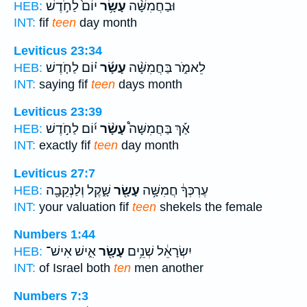
וּבַחֲמִשָּׁ֨ה
עָשָׂ֥ר
יוֹם֙ לַחֹ֣דֶשׁ
HEB:
INT:
fif
teen
day month
Leviticus 23:34
לֵאמֹ֑ר בַּחֲמִשָּׁ֨ה
עָשָׂ֜ר
י֗וֹם לַחֹ֤דֶשׁ
HEB:
INT:
saying fif
teen
days month
Leviticus 23:39
אַ֡ךְ בַּחֲמִשָּׁה֩
עָשָׂ֨ר
י֜וֹם לַחֹ֣דֶשׁ
HEB:
INT:
exactly fif
teen
day month
Leviticus 27:7
עֶרְכְּךָ֔ חֲמִשָּׁ֥ה
עָשָׂ֖ר
שָׁ֑קֶל וְלַנְּקֵבָ֖ה
HEB:
INT:
your valuation fif
teen
shekels the female
Numbers 1:44
יִשְׂרָאֵ֔ל שְׁנֵ֥ים
עָשָׂ֖ר
אִ֑ישׁ אִישׁ־
HEB:
INT:
of Israel both
ten
men another
Numbers 7:3