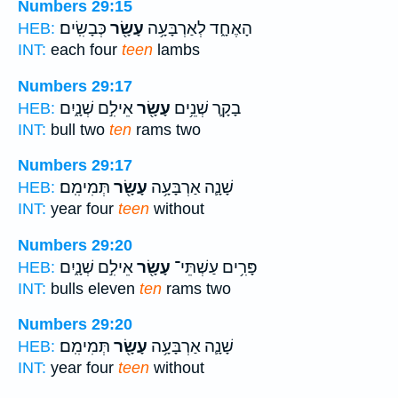
Numbers 29:15
הָאֶחָ֑ד לְאַרְבָּעָ֥ה
עָשָׂ֖ר
כְּבָשִֽׂים׃
HEB:
INT:
each four
teen
lambs
Numbers 29:17
בָקָ֛ר שְׁנֵ֥ים
עָשָׂ֖ר
אֵילִ֣ם שְׁנָ֑יִם
HEB:
INT:
bull two
ten
rams two
Numbers 29:17
שָׁנָ֛ה אַרְבָּעָ֥ה
עָשָׂ֖ר
תְּמִימִֽם׃
HEB:
INT:
year four
teen
without
Numbers 29:20
פָּרִ֥ים עַשְׁתֵּי־
עָשָׂ֖ר
אֵילִ֣ם שְׁנָ֑יִם
HEB:
INT:
bulls eleven
ten
rams two
Numbers 29:20
שָׁנָ֛ה אַרְבָּעָ֥ה
עָשָׂ֖ר
תְּמִימִֽם׃
HEB:
INT:
year four
teen
without