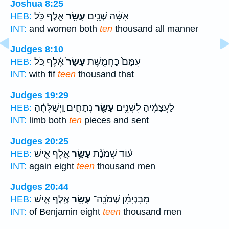
Joshua 8:25
אִשָּׁ֔ה שְׁנֵ֥ים
עָשָׂ֖ר
אָ֑לֶף כֹּ֖ל
HEB:
INT:
and women both
ten
thousand all manner
Judges 8:10
עִמָּם֙ כַּחֲמֵ֤שֶׁת
עָשָׂר֙
אֶ֔לֶף כֹּ֚ל
HEB:
INT:
with fif
teen
thousand that
Judges 19:29
לַעֲצָמֶ֔יהָ לִשְׁנֵ֥ים
עָשָׂ֖ר
נְתָחִ֑ים וַֽיְשַׁלְּחֶ֔הָ
HEB:
INT:
limb both
ten
pieces and sent
Judges 20:25
ע֗וֹד שְׁמֹנַ֨ת
עָשָׂ֥ר
אֶ֛לֶף אִ֖ישׁ
HEB:
INT:
again eight
teen
thousand men
Judges 20:44
מִבִּנְיָמִ֔ן שְׁמֹנָֽה־
עָשָׂ֥ר
אֶ֖לֶף אִ֑ישׁ
HEB:
INT:
of Benjamin eight
teen
thousand men