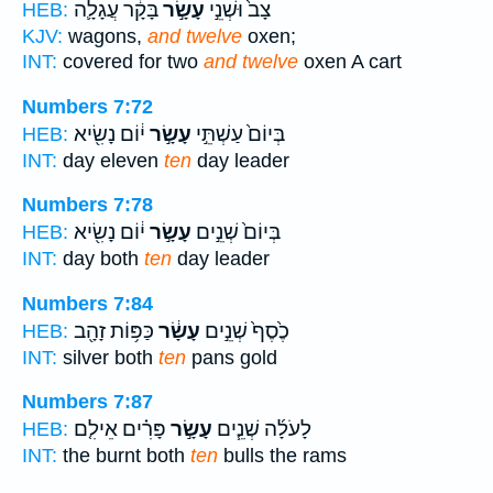
צָב֙ וּשְׁנֵ֣י
עָשָׂ֣ר
בָּקָ֔ר עֲגָלָ֛ה
HEB:
KJV:
wagons,
and twelve
oxen;
INT:
covered for two
and twelve
oxen A cart
Numbers 7:72
בְּיוֹם֙ עַשְׁתֵּ֣י
עָשָׂ֣ר
י֔וֹם נָשִׂ֖יא
HEB:
INT:
day eleven
ten
day leader
Numbers 7:78
בְּיוֹם֙ שְׁנֵ֣ים
עָשָׂ֣ר
י֔וֹם נָשִׂ֖יא
HEB:
INT:
day both
ten
day leader
Numbers 7:84
כֶ֙סֶף֙ שְׁנֵ֣ים
עָשָׂ֔ר
כַּפּ֥וֹת זָהָ֖ב
HEB:
INT:
silver both
ten
pans gold
Numbers 7:87
לָעֹלָ֜ה שְׁנֵ֧ים
עָשָׂ֣ר
פָּרִ֗ים אֵילִ֤ם
HEB:
INT:
the burnt both
ten
bulls the rams