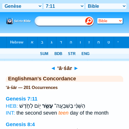
Bible
>
Strong's
> Hebrew
◄
‘ā·śār
►
Englishman's Concordance
‘ā·śār — 201 Occurrences
Genesis 7:11
הַשֵּׁנִ֔י בְּשִׁבְעָֽה־
עָשָׂ֥ר
י֖וֹם לַחֹ֑דֶשׁ
HEB:
INT:
the second seven
teen
day of the month
Genesis 8:4