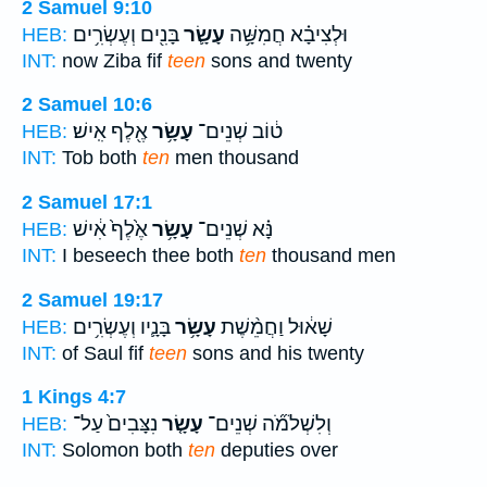
2 Samuel 9:10
וּלְצִיבָ֗א חֲמִשָּׁ֥ה
עָשָׂ֛ר
בָּנִ֖ים וְעֶשְׂרִ֥ים
HEB:
INT:
now Ziba fif
teen
sons and twenty
2 Samuel 10:6
ט֔וֹב שְׁנֵים־
עָשָׂ֥ר
אֶ֖לֶף אִֽישׁ׃
HEB:
INT:
Tob both
ten
men thousand
2 Samuel 17:1
נָּ֗א שְׁנֵים־
עָשָׂ֥ר
אֶ֙לֶף֙ אִ֔ישׁ
HEB:
INT:
I beseech thee both
ten
thousand men
2 Samuel 19:17
שָׁא֔וּל וַחֲמֵ֨שֶׁת
עָשָׂ֥ר
בָּנָ֛יו וְעֶשְׂרִ֥ים
HEB:
INT:
of Saul fif
teen
sons and his twenty
1 Kings 4:7
וְלִשְׁלֹמֹ֞ה שְׁנֵים־
עָשָׂ֤ר
נִצָּבִים֙ עַל־
HEB:
INT:
Solomon both
ten
deputies over