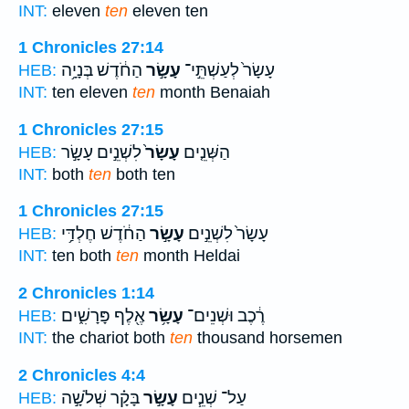
INT:
eleven
ten
eleven ten
1 Chronicles 27:14
עָשָׂר֙ לְעַשְׁתֵּ֣י־
עָשָׂ֣ר
הַחֹ֔דֶשׁ בְּנָיָ֥ה
HEB:
INT:
ten eleven
ten
month Benaiah
1 Chronicles 27:15
הַשְּׁנֵ֤ים
עָשָׂר֙
לִשְׁנֵ֣ים עָשָׂ֣ר
HEB:
INT:
both
ten
both ten
1 Chronicles 27:15
עָשָׂר֙ לִשְׁנֵ֣ים
עָשָׂ֣ר
הַחֹ֔דֶשׁ חֶלְדַּ֥י
HEB:
INT:
ten both
ten
month Heldai
2 Chronicles 1:14
רֶ֔כֶב וּשְׁנֵים־
עָשָׂ֥ר
אֶ֖לֶף פָּרָשִׁ֑ים
HEB:
INT:
the chariot both
ten
thousand horsemen
2 Chronicles 4:4
עַל־ שְׁנֵ֧ים
עָשָׂ֣ר
בָּקָ֗ר שְׁלֹשָׁ֣ה
HEB: