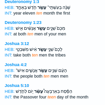
Deuteronomy 1:3
שָׁנָ֔ה בְּעַשְׁתֵּֽי־
עָשָׂ֥ר
חֹ֖דֶשׁ בְּאֶחָ֣ד
HEB:
INT:
year eleven
ten
month the first
Deuteronomy 1:23
מִכֶּם֙ שְׁנֵ֣ים
עָשָׂ֣ר
אֲנָשִׁ֔ים אִ֥ישׁ
HEB:
INT:
at both
ten
men of your men
Joshua 3:12
לָכֶם֙ שְׁנֵ֣י
עָשָׂ֣ר
אִ֔ישׁ מִשִּׁבְטֵ֖י
HEB:
INT:
take both
ten
men the tribes
Joshua 4:2
הָעָ֔ם שְׁנֵ֥ים
עָשָׂ֖ר
אֲנָשִׁ֑ים אִישׁ־
HEB:
INT:
the people both
ten
men men
Joshua 5:10
הַפֶּ֡סַח בְּאַרְבָּעָה֩
עָשָׂ֨ר
י֥וֹם לַחֹ֛דֶשׁ
HEB:
INT:
the Passover four
teen
day of the month