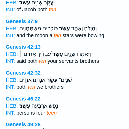
יַעֲקֹ֖ב שְׁנֵ֥ים
עָשָֽׂר׃
HEB:
INT:
of Jacob both
ten
Genesis 37:9
וְהַיָּרֵ֗חַ וְאַחַ֤ד
עָשָׂר֙
כּֽוֹכָבִ֔ים מִֽשְׁתַּחֲוִ֖ים
HEB:
INT:
and the moon a
ten
stars were bowing
Genesis 42:13
וַיֹּאמְר֗וּ שְׁנֵ֣ים
עָשָׂר֩
עֲבָדֶ֨יךָ אַחִ֧ים ׀
HEB:
INT:
said both
ten
your servants brothers
Genesis 42:32
שְׁנֵים־
עָשָׂ֥ר
אֲנַ֛חְנוּ אַחִ֖ים
HEB:
INT:
both
ten
we brothers
Genesis 46:22
נֶ֖פֶשׁ אַרְבָּעָ֥ה
עָשָֽׂר׃
HEB:
INT:
persons four
teen
Genesis 49:28