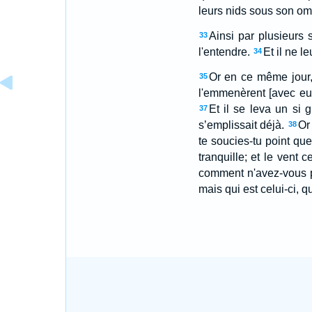
leurs nids sous son om
Ainsi par plusieurs s
33
l'entendre.
Et il ne l
34
Or en ce même jour, 
35
l'emmenèrent [avec eux]
Et il se leva un si 
37
s’emplissait déjà.
Or 
38
te soucies-tu point qu
tranquille; et le vent c
comment n'avez-vous p
mais qui est celui-ci, 