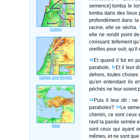
semence] tomba le long
tomba dans des lieux pi
profondément dans la 
racine, elle se sécha.
elle ne rendit point de 
croissant; tellement qu'
oreilles pour ouïr, qu'il
Et quand il fut en pa
10
parabole.
Et il leur 
11
dehors, toutes choses 
qu'en entendant ils e
péchés ne leur soient 
Puis il leur dit : 
13
paraboles?
Le semeu
14
chemin, ce sont ceux e
ravit la parole semée 
sont ceux qui ayant ou
mêmes, et ne sont que p