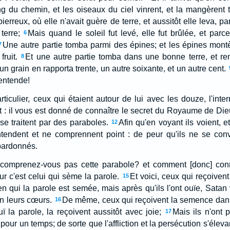
 du chemin, et les oiseaux du ciel vinrent, et la mangèrent 
erreux, où elle n'avait guère de terre, et aussitôt elle leva, par
terre;
Mais quand le soleil fut levé, elle fut brûlée, et parc
6
Une autre partie tomba parmi des épines; et les épines montère
7
fruit.
Et une autre partie tomba dans une bonne terre, et rend
8
un grain en rapporta trente, un autre soixante, et un autre cent.
 entende!
rticulier, ceux qui étaient autour de lui avec les douze, l'inte
dit : il vous est donné de connaître le secret du Royaume de Di
se traitent par des paraboles.
Afin qu'en voyant ils voient, e
12
ntendent et ne comprennent point : de peur qu'ils ne se conve
pardonnés.
ne comprenez-vous pas cette parabole? et comment [donc] conn
r c'est celui qui sème la parole.
Et voici, ceux qui reçoiven
15
n qui la parole est semée, mais après qu'ils l'ont ouïe, Satan
en leurs cœurs.
De même, ceux qui reçoivent la semence dans 
16
ï la parole, la reçoivent aussitôt avec joie;
Mais ils n'ont 
17
our un temps; de sorte que l'affliction et la persécution s'éleva