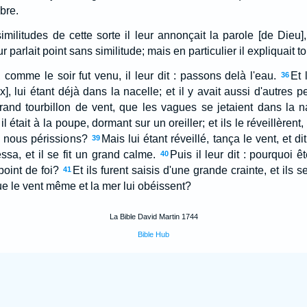
bre.
imilitudes de cette sorte il leur annonçait la parole [de Dieu]
eur parlait point sans similitude; mais en particulier il expliquait t
comme le soir fut venu, il leur dit : passons delà l'eau.
Et 
36
, lui étant déjà dans la nacelle; et il y avait aussi d'autres pe
grand tourbillon de vent, que les vagues se jetaient dans la na
il était à la poupe, dormant sur un oreiller; et ils le réveillèrent, 
e nous périssions?
Mais lui étant réveillé, tança le vent, et dit
39
essa, et il se fit un grand calme.
Puis il leur dit : pourquoi ê
40
oint de foi?
Et ils furent saisis d'une grande crainte, et ils se
41
que le vent même et la mer lui obéissent?
La Bible David Martin 1744
Bible Hub