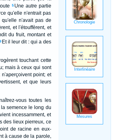
toute
Une autre partie
5
ce qu'elle n'entrait pas
e qu'elle n'avait pas de
nt, et l'étouffèrent, et
it du fruit, montant et
Et il leur dit : qui a des
9
rrogèrent touchant cette
eu; mais à ceux qui sont
t n'aperçoivent point; et
rtissent, et que leurs
aîtrez-vous toutes les
t la semence le long du
 vient incessamment, et
des lieux pierreux, ce
point de racine en eux-
nt à cause de la parole,