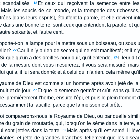
 scandalisés.
Et ceux qui reçoivent la semence entre les
18
Mais les soucis de ce monde, et la tromperie des richesses,
9
rées [dans leurs esprits], étouffent la parole, et elle devient in
 dans une bonne terre, sont ceux qui entendent la parole, et qui 
l'autre soixante, et l'autre cent.
: apporte-t-on la lampe pour la mettre sous un boisseau, ou sous u
lier?
Car il n 'y a rien de secret qui ne soit manifesté; et il n
22
Si quelqu'un a des oreilles pour ouïr, qu'il entende.
Il leur di
24
de la mesure dont vous mesurerez, il vous sera mesuré; mais 
ui qui a, il lui sera donné; et à celui qui n'a rien, cela même qu'il
 Royaume de Dieu est comme si un homme après avoir jeté de la
nuit et de jour;
Et que la semence germât et crût, sans qu'il 
27
e, premièrement l'herbe, ensuite l'épi, et puis le plein froment d
ncessamment la faucille, parce que la moisson est prête.
 quoi comparerons-nous le Royaume de Dieu, ou par quelle simili
e du grain de moutarde, qui, lorsqu'on le sème dans la terre, es
i sont jetées dans la terre.
Mais après qu'il est semé, il lèv
32
plantes, et jette de grandes branches, tellement que les oiseau