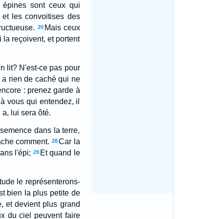
 épines sont ceux qui
 et les convoitises des
fructueuse.
Mais ceux
20
la reçoivent, et portent
n lit? N'est-ce pas pour
'y a rien de caché qui ne
t encore : prenez garde à
à vous qui entendez, il
 a, lui sera ôté.
 semence dans la terre,
sache comment.
Car la
28
ans l'épi;
Et quand le
29
tude le représenterons-
t bien la plus petite de
e, et devient plus grand
x du ciel peuvent faire