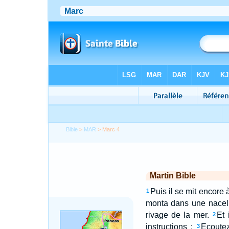
Bible
>
MAR
> Marc 4
Martin Bible
Puis il se mit encore 
1
monta dans une nacelle
rivage de la mer.
Et 
2
instructions :
Ecoutez
3