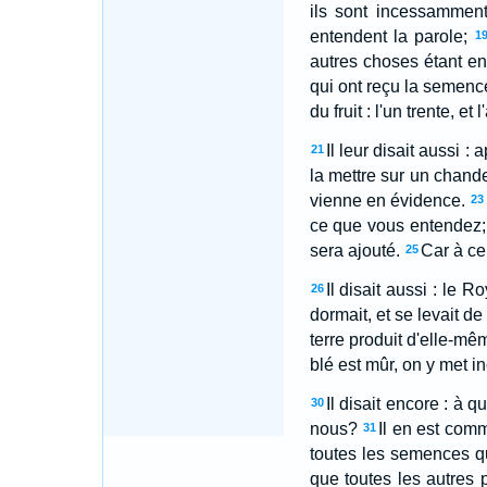
ils sont incessamment
entendent la parole;
1
autres choses étant ent
qui ont reçu la semence
du fruit : l'un trente, et 
Il leur disait aussi 
21
la mettre sur un chande
vienne en évidence.
23
ce que vous entendez; 
sera ajouté.
Car à cel
25
Il disait aussi : le
26
dormait, et se levait de 
terre produit d'elle-mêm
blé est mûr, on y met i
Il disait encore : à
30
nous?
Il en est comm
31
toutes les semences qu
que toutes les autres 