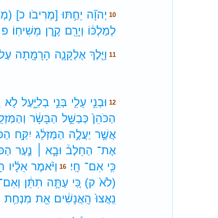
יְהוָ֞ה
יֵחַ֣תּוּ
[מְרִיבֹו
כ]
(מְרִ
10
לְמַלְכּ֔וֹ
וְיָרֵ֖ם
קֶ֥רֶן
מְשִׁיחֽוֹ׃
פ
וַיֵּ֧לֶךְ
אֶלְקָנָ֛ה
הָרָמָ֖תָה
עַל
11
וּבְנֵ֥י
עֵלִ֖י
בְּנֵ֣י
בְלִיָּ֑עַל
לֹ֥א
י
12
הַכֹּהֵן֙
כְּבַשֵּׁ֣ל
הַבָּשָׂ֔ר
וְהַמַּזְלֵ
אֲשֶׁ֣ר
יַעֲלֶ֣ה
הַמַּזְלֵ֔ג
יִקַּ֥ח
הַכֹּ
אֶת־
הַחֵלֶב֒
וּבָ֣א ׀
נַ֣עַר
הַכֹּ
כִּ֥י
אִם־
חָֽי׃
וַיֹּ֨אמֶר
אֵלָ֜יו
הָ
16
(לֹא֙
ק)
כִּ֚י
עַתָּ֣ה
תִתֵּ֔ן
וְאִם־
נִֽאֲצוּ֙
הָֽאֲנָשִׁ֔ים
אֵ֖ת
מִנְחַ֥ת
י