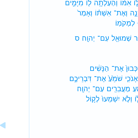
֣וֹ
אִמּ֔וֹ
וְהַעַלְתָ֥ה
ל֖וֹ
מִיָּמִ֣ים
נָ֣ה
וְאֶת־
אִשְׁתּ֗וֹ
וְאָמַר֙
לִמְקֹמֽוֹ׃
ַר
שְׁמוּאֵ֖ל
עִם־
יְהוָֽה׃
ס
כְּבוּן֙
אֶת־
הַנָּשִׁ֔ים
אָנֹכִ֤י
שֹׁמֵ֙עַ֙
אֶת־
דִּבְרֵיכֶ֣ם
עַ
מַעֲבִרִ֖ים
עַם־
יְהוָֽה׃
וֹ
וְלֹ֤א
יִשְׁמְעוּ֙
לְק֣וֹל