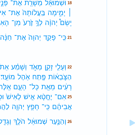
וּשְׁמוּאֵ֕ל
מְשָׁרֵ֖ת
אֶת־
פְּנֵ֣י
18
׀
יָמִ֑ימָה
בַּֽעֲלוֹתָהּ֙
אֶת־
אִיש
יָשֵׂם֩
יְהוָ֨ה
לְךָ֥
זֶ֙רַע֙
מִן־
הָאִש
כִּֽי־
פָקַ֤ד
יְהוָה֙
אֶת־
חַנָּ֔ה
21
וְעֵלִ֖י
זָקֵ֣ן
מְאֹ֑ד
וְשָׁמַ֗ע
אֵת֩
22
הַצֹּ֣בְא֔וֹת
פֶּ֖תַח
אֹ֥הֶל
מוֹעֵֽד׃
רָעִ֔ים
מֵאֵ֖ת
כָּל־
הָעָ֥ם
אֵֽלֶּה׃
אִם־
יֶחֱטָ֨א
אִ֤ישׁ
לְאִישׁ֙
וּפ
25
אֲבִיהֶ֔ם
כִּֽי־
חָפֵ֥ץ
יְהוָ֖ה
לַהֲמ
וְהַנַּ֣עַר
שְׁמוּאֵ֔ל
הֹלֵ֥ךְ
וְגָדֵ֖ל
26