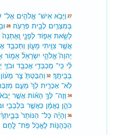
וַיָּבֹ֥א
אִישׁ־
אֱלֹהִ֖ים
אֶל־
ע
27
בְּמִצְרַ֖יִם
לְבֵ֥ית
פַּרְעֹֽה׃
וּב
28
לָשֵׂ֥את
אֵפ֖וֹד
לְפָנָ֑י
וָֽאֶתְּנָה֙
אֲשֶׁ֥ר
צִוִּ֖יתִי
מָע֑וֹן
וַתְּכַבֵּ֤ד
אֶ
יְהוָה֮
אֱלֹהֵ֣י
יִשְׂרָאֵל֒
אָמ֣וֹר
אָ
לִּ֔י
כִּֽי־
מְכַבְּדַ֥י
אֲכַבֵּ֖ד
וּבֹזַ֥י
יֵ
בְּבֵיתֶֽךָ׃
וְהִבַּטְתָּ֙
צַ֣ר
מָע֔וֹן
32
לֹֽא־
אַכְרִ֤ית
לְךָ֙
מֵעִ֣ם
מִזְבְּחִ
וְזֶה־
לְּךָ֣
הָא֗וֹת
אֲשֶׁ֤ר
יָבֹא֙
34
כֹּהֵ֣ן
נֶאֱמָ֔ן
כַּאֲשֶׁ֛ר
בִּלְבָבִ֥י
וּב
וְהָיָ֗ה
כָּל־
הַנּוֹתָר֙
בְּבֵ֣יתְךָ֔
36
הַכְּהֻנּ֖וֹת
לֶאֱכֹ֥ל
פַּת־
לָֽחֶם׃
ס