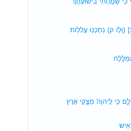
כִּ֥י
שָׂמַ֖חְתִּי
בִּישׁוּעָתֶֽךָ׃
]
(וְלֹ֥ו
ק)
נִתְכְּנ֖וּ
עֲלִלֽוֹת׃
מְלָֽלָה׃
ִלֵ֑ם
כִּ֤י
לַֽיהוָה֙
מְצֻ֣קֵי
אֶ֔רֶץ
אִֽישׁ׃