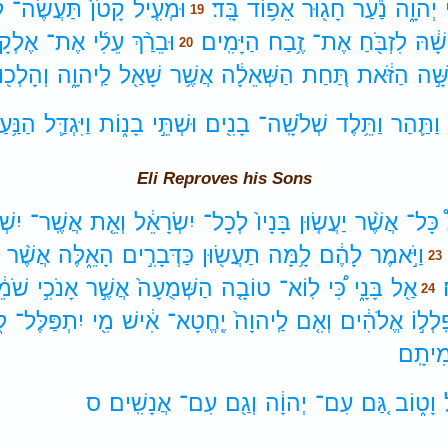
יְהוָ֑ה
נַ֕עַר
חָג֖וּר
אֵפ֥וֹד
בָּֽד׃
וּמְעִ֤יל
קָטֹן֙
תַּעֲשֶׂה־
לּ
19
ָׁ֔הּ
לִזְבֹּ֖חַ
אֶת־
זֶ֥בַח
הַיָּמִֽים׃
וּבֵרַ֨ךְ
עֵלִ֜י
אֶת־
אֶלְקָ
20
ָּׁ֣ה
הַזֹּ֔את
תַּ֚חַת
הַשְּׁאֵלָ֔ה
אֲשֶׁ֥ר
שָׁאַ֖ל
לַֽיהוָ֑ה
וְהָלְכ֖וּ
וַתַּ֛הַר
וַתֵּ֥לֶד
שְׁלֹשָֽׁה־
בָנִ֖ים
וּשְׁתֵּ֣י
בָנ֑וֹת
וַיִּגְדַּ֛ל
הַנַּ֥ע
Eli Reproves his Sons
כָּל־
אֲשֶׁ֨ר
יַעֲשׂ֤וּן
בָּנָיו֙
לְכָל־
יִשְׂרָאֵ֔ל
וְאֵ֤ת
אֲשֶֽׁר־
יִשְׁ
וַיֹּ֣אמֶר
לָהֶ֔ם
לָ֥מָּה
תַעֲשׂ֖וּן
כַּדְּבָרִ֣ים
הָאֵ֑לֶּה
אֲשֶׁ֨ר
23
אַ֖ל
בָּנָ֑י
כִּ֠י
לֽוֹא־
טוֹבָ֤ה
הַשְּׁמֻעָה֙
אֲשֶׁ֣ר
אָנֹכִ֣י
שֹׁמֵ֔
24
ִֽלְל֣וֹ
אֱלֹהִ֔ים
וְאִ֤ם
לַֽיהוָה֙
יֶֽחֱטָא־
אִ֔ישׁ
מִ֖י
יִתְפַּלֶּל־
ל֑
ִיתָֽם׃
וָט֑וֹב
גַּ֚ם
עִם־
יְהוָ֔ה
וְגַ֖ם
עִם־
אֲנָשִֽׁים׃
ס