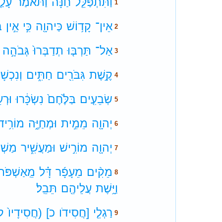
וַתִּתְפַּלֵּ֤ל
חַנָּה֙
וַתֹּאמַ֔ר
עָלַ
1
אֵין־
קָד֥וֹשׁ
כַּיהוָ֖ה
כִּ֣י
אֵ֣ין
ב
2
אַל־
תַּרְבּ֤וּ
תְדַבְּרוּ֙
גְּבֹהָ֣ה
3
קֶ֥שֶׁת
גִּבֹּרִ֖ים
חַתִּ֑ים
וְנִכְשָׁ
4
שְׂבֵעִ֤ים
בַּלֶּ֙חֶם֙
נִשְׂכָּ֔רוּ
וּרְ
5
יְהוָ֖ה
מֵמִ֣ית
וּמְחַיֶּ֑ה
מוֹרִ֥יד
6
יְהוָ֖ה
מוֹרִ֣ישׁ
וּמַעֲשִׁ֑יר
מַשְׁפ
7
מֵקִ֨ים
מֵעָפָ֜ר
דָּ֗ל
מֵֽאַשְׁפֹּת֙
8
וַיָּ֥שֶׁת
עֲלֵיהֶ֖ם
תֵּבֵֽל׃
רַגְלֵ֤י
[חֲסִידֹו
כ]
(חֲסִידָיו֙
ק
9