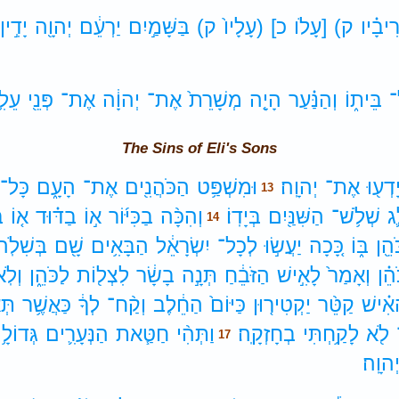
יבָ֗יו
ק)
[עָלֹו
כ]
(עָלָיו֙
ק)
בַּשָּׁמַ֣יִם
יַרְעֵ֔ם
יְהוָ֖ה
יָדִ֣ין
־
בֵּית֑וֹ
וְהַנַּ֗עַר
הָיָ֤ה
מְשָׁרֵת֙
אֶת־
יְהוָ֔ה
אֶת־
פְּנֵ֖י
עֵלִ֥
The Sins of Eli's Sons
ָדְע֖וּ
אֶת־
יְהוָֽה׃
וּמִשְׁפַּ֥ט
הַכֹּהֲנִ֖ים
אֶת־
הָעָ֑ם
כָּל־
13
֛ג
שְׁלֹ֥שׁ־
הַשִּׁנַּ֖יִם
בְּיָדֽוֹ׃
וְהִכָּ֨ה
בַכִּיּ֜וֹר
א֣וֹ
בַדּ֗וּד
א֤וֹ
ב
14
הֵ֖ן
בּ֑וֹ
כָּ֚כָה
יַעֲשׂ֣וּ
לְכָל־
יִשְׂרָאֵ֔ל
הַבָּאִ֥ים
שָׁ֖ם
בְּשִׁלֹֽה׃
הֵ֗ן
וְאָמַר֙
לָאִ֣ישׁ
הַזֹּבֵ֔חַ
תְּנָ֣ה
בָשָׂ֔ר
לִצְל֖וֹת
לַכֹּהֵ֑ן
וְלֹֽ
אִ֗ישׁ
קַטֵּ֨ר
יַקְטִיר֤וּן
כַּיּוֹם֙
הַחֵ֔לֶב
וְקַ֨ח־
לְךָ֔
כַּאֲשֶׁ֥ר
תְּא
לֹ֖א
לָקַ֥חְתִּי
בְחָזְקָֽה׃
וַתְּהִ֨י
חַטַּ֧את
הַנְּעָרִ֛ים
גְּדוֹלָ
17
ְהוָֽה׃