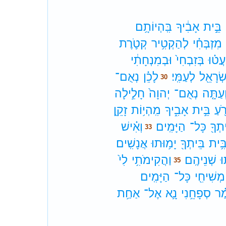
בֵּ֣ית
אָבִ֔יךָ
בִּֽהְיוֹתָ֥ם
מִזְבְּחִ֗י
לְהַקְטִ֥יר
קְטֹ֛רֶת
ֲט֗וּ
בְּזִבְחִי֙
וּבְמִנְחָתִ֔י
שְׂרָאֵ֖ל
לְעַמִּֽי׃
לָכֵ֗ן
נְאֻם־
30
ְעַתָּ֤ה
נְאֻם־
יְהוָה֙
חָלִ֣ילָה
ֹ֖עַ
בֵּ֣ית
אָבִ֑יךָ
מִֽהְי֥וֹת
זָקֵ֖ן
תְךָ֖
כָּל־
הַיָּמִֽים׃
וְאִ֗ישׁ
33
ִּ֥ית
בֵּיתְךָ֖
יָמ֥וּתוּ
אֲנָשִֽׁים׃
ּ
שְׁנֵיהֶֽם׃
וַהֲקִימֹתִ֥י
לִי֙
35
מְשִׁיחִ֖י
כָּל־
הַיָּמִֽים׃
ַ֗ר
סְפָחֵ֥נִי
נָ֛א
אֶל־
אַחַ֥ת