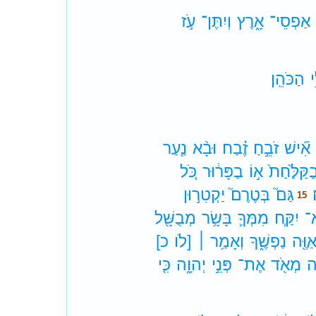
אַפְסֵי־
אָ֑רֶץ
וְיִתֶּן־
עֹ֣ז
י
הַכֹּהֵֽן׃
אִ֞ישׁ
זֹבֵ֣חַ
זֶ֗בַח
וּבָ֨א
נַ֤עַר
ַקַּלַּ֙חַת֙
א֣וֹ
בַפָּר֔וּר
כֹּ֚ל
גַּם֮
בְּטֶרֶם֮
יַקְטִר֣וּן
15
א־
יִקַּ֧ח
מִמְּךָ֛
בָּשָׂ֥ר
מְבֻשָּׁ֖ל
ַוֶּ֖ה
נַפְשֶׁ֑ךָ
וְאָמַ֥ר ׀
[לֹו
כ]
֥ה
מְאֹ֖ד
אֶת־
פְּנֵ֣י
יְהוָ֑ה
כִּ֤י