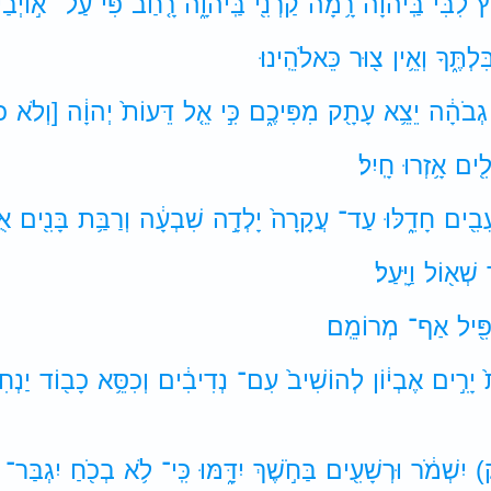
֤ץ
לִבִּי֙
בַּֽיהוָ֔ה
רָ֥מָה
קַרְנִ֖י
בַּֽיהוָ֑ה
רָ֤חַב
פִּי֙
עַל־
א֣וֹיְבַ֔י
ִּלְתֶּ֑ךָ
וְאֵ֥ין
צ֖וּר
כֵּאלֹהֵֽינוּ׃
גְבֹהָ֔ה
יֵצֵ֥א
עָתָ֖ק
מִפִּיכֶ֑ם
כִּ֣י
אֵ֤ל
דֵּעוֹת֙
יְהוָ֔ה
[וְלֹא
כ
לִ֖ים
אָ֥זְרוּ
חָֽיִל׃
עֵבִ֖ים
חָדֵ֑לּוּ
עַד־
עֲקָרָה֙
יָלְדָ֣ה
שִׁבְעָ֔ה
וְרַבַּ֥ת
בָּנִ֖ים
אֻ
שְׁא֖וֹל
וַיָּֽעַל׃
ִּ֖יל
אַף־
מְרוֹמֵֽם׃
יָרִ֣ים
אֶבְי֔וֹן
לְהוֹשִׁיב֙
עִם־
נְדִיבִ֔ים
וְכִסֵּ֥א
כָב֖וֹד
יַנְח
)
יִשְׁמֹ֔ר
וּרְשָׁעִ֖ים
בַּחֹ֣שֶׁךְ
יִדָּ֑מּוּ
כִּֽי־
לֹ֥א
בְכֹ֖חַ
יִגְבַּר־