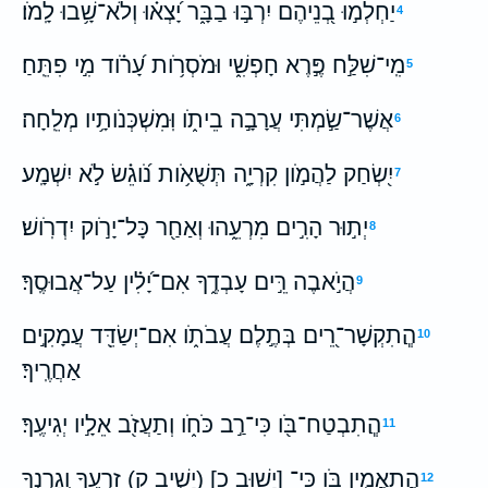
יַחְלְמ֣וּ בְ֭נֵיהֶם יִרְבּ֣וּ בַבָּ֑ר יָ֝צְא֗וּ וְלֹא־שָׁ֥בוּ לָֽמֹו׃
4
מִֽי־שִׁלַּ֣ח פֶּ֣רֶא חָפְשִׁ֑י וּמֹסְרֹ֥ות עָ֝רֹ֗וד מִ֣י פִתֵּֽחַ׃
5
אֲשֶׁר־שַׂ֣מְתִּי עֲרָבָ֣ה בֵיתֹ֑ו וּֽמִשְׁכְּנֹותָ֥יו מְלֵֽחָה׃
6
יִ֭שְׂחַק לַהֲמֹ֣ון קִרְיָ֑ה תְּשֻׁאֹ֥ות נֹ֝וגֵ֗שׂ לֹ֣א יִשְׁמָֽע׃
7
יְת֣וּר הָרִ֣ים מִרְעֵ֑הוּ וְאַחַ֖ר כָּל־יָרֹ֣וק יִדְרֹֽושׁ׃
8
הֲיֹ֣אבֶה רֵּ֣ים עָבְדֶ֑ךָ אִם־יָ֝לִ֗ין עַל־אֲבוּסֶֽךָ׃
9
הֲ‍ֽתִקְשָׁר־רֵ֭ים בְּתֶ֣לֶם עֲבֹתֹ֑ו אִם־יְשַׂדֵּ֖ד עֲמָקִ֣ים
10
אַחֲרֶֽיךָ׃
הֲֽתִבְטַח־בֹּ֖ו כִּי־רַ֣ב כֹּחֹ֑ו וְתַעֲזֹ֖ב אֵלָ֣יו יְגִיעֶֽךָ׃
11
הֲתַאֲמִ֣ין בֹּ֖ו כִּי־ [יָשׁוּב כ] (יָשִׁ֣יב ק) זַרְעֶ֑ךָ וְֽגָרְנְךָ֥
12