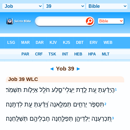
Bible
>
WLC
> Yob 39
◄
Yob 39
►
Job 39 WLC
הֲיָדַ֗עְתָּ עֵ֭ת לֶ֣דֶת יַעֲלֵי־סָ֑לַע חֹלֵ֖ל אַיָּלֹ֣ות תִּשְׁמֹֽר׃
1
תִּסְפֹּ֣ר יְרָחִ֣ים תְּמַלֶּ֑אנָה וְ֝יָדַ֗עְתָּ עֵ֣ת לִדְתָּֽנָה׃
2
תִּ֭כְרַעְנָה יַלְדֵיהֶ֣ן תְּפַלַּ֑חְנָה חֶבְלֵיהֶ֥ם תְּשַׁלַּֽחְנָה׃
3