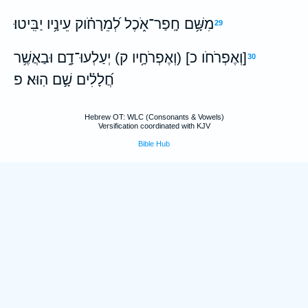
מִשָּׁ֥ם חָֽפַר־אֹ֑כֶל לְ֝מֵרָחֹ֗וק עֵינָ֥יו יַבִּֽיטוּ׃
29
[וְאֶפְרֹחֹו כ] (וְאֶפְרֹחָ֥יו ק) יְעַלְעוּ־דָ֑ם וּבַאֲשֶׁ֥ר
30
חֲ֝לָלִ֗ים שָׁ֣ם הֽוּא׃ פ
Hebrew OT: WLC (Consonants & Vowels)
Versification coordinated with KJV
Bible Hub