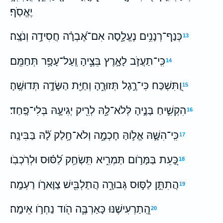
יֶאֱסֹֽף׃
כְּנַף־רְנָנִ֥ים נֶעֱלָ֑סָה אִם־אֶ֝בְרָ֗ה חֲסִידָ֥ה וְנֹצָֽה׃
13
כִּֽי־תַעֲזֹ֣ב לָאָ֣רֶץ בֵּצֶ֑יהָ וְֽעַל־עָפָ֥ר תְּחַמֵּֽם׃
14
וַ֭תִּשְׁכַּח כִּי־רֶ֣גֶל תְּזוּרֶ֑הָ וְחַיַּ֖ת הַשָּׂדֶ֣ה תְּדוּשֶֽׁהָ׃
15
הִקְשִׁ֣יחַ בָּנֶ֣יהָ לְּלֹא־לָ֑הּ לְרִ֖יק יְגִיעָ֣הּ בְּלִי־פָֽחַד׃
16
כִּֽי־הִשָּׁ֣הּ אֱלֹ֣והַּ חָכְמָ֑ה וְלֹא־חָ֥לַק לָ֝֗הּ בַּבִּינָֽה׃
17
כָּ֭עֵת בַּמָּרֹ֣ום תַּמְרִ֑יא תִּֽשְׂחַ֥ק לַ֝סּ֗וּס וּלְרֹֽכְבֹֽו׃
18
הֲתִתֵּ֣ן לַסּ֣וּס גְּבוּרָ֑ה הֲתַלְבִּ֖ישׁ צַוָּארֹ֣ו רַעְמָֽה׃
19
הְֽ֭תַרְעִישֶׁנּוּ כָּאַרְבֶּ֑ה הֹ֖וד נַחְרֹ֣ו אֵימָֽה׃
20