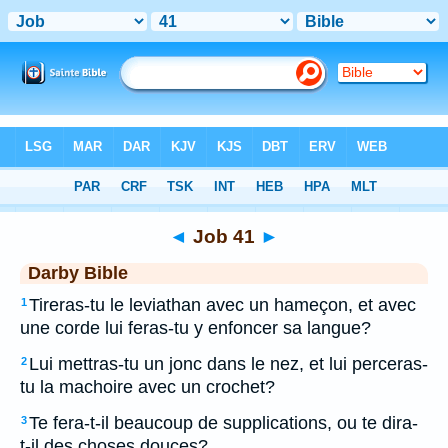
Bible
>
DAR
> Job 41
◄
Job 41
►
Darby Bible
Tireras-tu le leviathan avec un hameçon, et avec
1
une corde lui feras-tu y enfoncer sa langue?
Lui mettras-tu un jonc dans le nez, et lui perceras-
2
tu la machoire avec un crochet?
Te fera-t-il beaucoup de supplications, ou te dira-
3
t-il des choses douces?