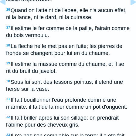
Quand on l'atteint de l'epee, elle n'a aucun effet,
26
ni la lance, ni le dard, ni la cuirasse.
Il estime le fer comme de la paille, l'airain comme
27
du bois vermoulu.
La fleche ne le met pas en fuite; les pierres de
28
fronde se changent pour lui en du chaume.
Il estime la massue comme du chaume, et il se
29
rit du bruit du javelot.
Sous lui sont des tessons pointus; il etend une
30
herse sur la vase.
Il fait bouillonner l'eau profonde comme une
31
marmite, il fait de la mer comme un pot d'onguent;
Il fait briller apres lui son sillage; on prendrait
32
l'abime pour des cheveux gris.
Il n'a pas son semblable sur la terre: il a ete fait
33