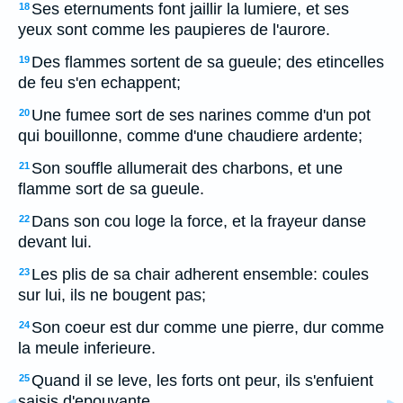
Ses eternuments font jaillir la lumiere, et ses
18
yeux sont comme les paupieres de l'aurore.
Des flammes sortent de sa gueule; des etincelles
19
de feu s'en echappent;
Une fumee sort de ses narines comme d'un pot
20
qui bouillonne, comme d'une chaudiere ardente;
Son souffle allumerait des charbons, et une
21
flamme sort de sa gueule.
Dans son cou loge la force, et la frayeur danse
22
devant lui.
Les plis de sa chair adherent ensemble: coules
23
sur lui, ils ne bougent pas;
Son coeur est dur comme une pierre, dur comme
24
la meule inferieure.
Quand il se leve, les forts ont peur, ils s'enfuient
25
saisis d'epouvante.