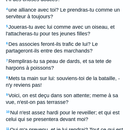
une alliance avec toi? Le prendras-tu comme un
4
serviteur à toujours?
Joueras-tu avec lui comme avec un oiseau, et
5
l'attacheras-tu pour tes jeunes filles?
Des associes feront-ils trafic de lui? Le
6
partageront-ils entre des marchands?
Rempliras-tu sa peau de dards, et sa tete de
7
harpons à poissons?
Mets ta main sur lui: souviens-toi de la bataille, -
8
n'y reviens pas!
Voici, on est deçu dans son attente; meme à sa
9
vue, n'est-on pas terrasse?
Nul n'est assez hardi pour le reveiller; et qui est
10
celui qui se presentera devant moi?
Qui m'a prevenu, et je lui rendrai? Tout ce qui est
11