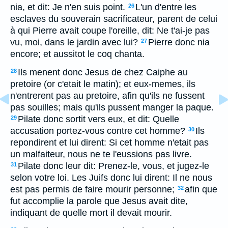
nia, et dit: Je n'en suis point.
L'un d'entre les
26
esclaves du souverain sacrificateur, parent de celui
à qui Pierre avait coupe l'oreille, dit: Ne t'ai-je pas
vu, moi, dans le jardin avec lui?
Pierre donc nia
27
encore; et aussitot le coq chanta.
Ils menent donc Jesus de chez Caiphe au
28
pretoire (or c'etait le matin); et eux-memes, ils
n'entrerent pas au pretoire, afin qu'ils ne fussent
pas souilles; mais qu'ils pussent manger la paque.
Pilate donc sortit vers eux, et dit: Quelle
29
accusation portez-vous contre cet homme?
Ils
30
repondirent et lui dirent: Si cet homme n'etait pas
un malfaiteur, nous ne te l'eussions pas livre.
Pilate donc leur dit: Prenez-le, vous, et jugez-le
31
selon votre loi. Les Juifs donc lui dirent: Il ne nous
est pas permis de faire mourir personne;
afin que
32
fut accomplie la parole que Jesus avait dite,
indiquant de quelle mort il devait mourir.