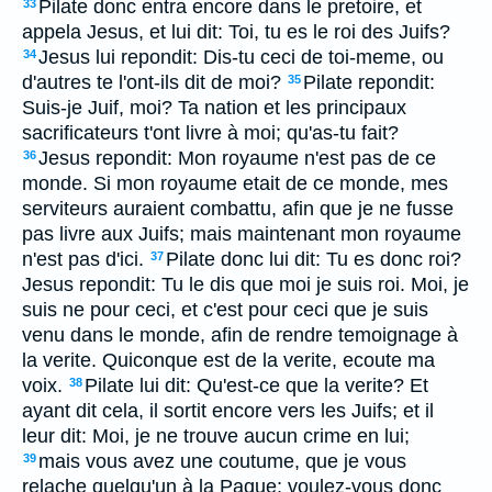
Pilate donc entra encore dans le pretoire, et
33
appela Jesus, et lui dit: Toi, tu es le roi des Juifs?
Jesus lui repondit: Dis-tu ceci de toi-meme, ou
34
d'autres te l'ont-ils dit de moi?
Pilate repondit:
35
Suis-je Juif, moi? Ta nation et les principaux
sacrificateurs t'ont livre à moi; qu'as-tu fait?
Jesus repondit: Mon royaume n'est pas de ce
36
monde. Si mon royaume etait de ce monde, mes
serviteurs auraient combattu, afin que je ne fusse
pas livre aux Juifs; mais maintenant mon royaume
n'est pas d'ici.
Pilate donc lui dit: Tu es donc roi?
37
Jesus repondit: Tu le dis que moi je suis roi. Moi, je
suis ne pour ceci, et c'est pour ceci que je suis
venu dans le monde, afin de rendre temoignage à
la verite. Quiconque est de la verite, ecoute ma
voix.
Pilate lui dit: Qu'est-ce que la verite? Et
38
ayant dit cela, il sortit encore vers les Juifs; et il
leur dit: Moi, je ne trouve aucun crime en lui;
mais vous avez une coutume, que je vous
39
relache quelqu'un à la Paque; voulez-vous donc