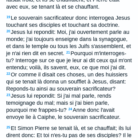
avec eux, se tenant là et se chauffant.
Le souverain sacrificateur donc interrogea Jesus
19
touchant ses disciples et touchant sa doctrine.
Jesus lui repondit: Moi, j'ai ouvertement parle au
20
monde; j'ai toujours enseigne dans la synagogue,
et dans le temple ou tous les Juifs s'assemblent, et
je n'ai rien dit en secret.
Pourquoi m'interroges-
21
tu? Interroge sur ce que je leur ai dit ceux qui m'ont
entendu; voilà, ils savent, eux, ce que moi j'ai dit.
Or comme il disait ces choses, un des huissiers
22
qui se tenait là donna un soufflet à Jesus, disant:
Reponds-tu ainsi au souverain sacrificateur?
Jesus lui repondit: Si j'ai mal parle, rends
23
temoignage du mal; mais si j'ai bien parle,
pourquoi me frappes-tu?
Anne donc l'avait
24
envoye lie à Caiphe, le souverain sacrificateur.
Et Simon Pierre se tenait là, et se chauffait; ils lui
25
dirent donc: Et toi n'es-tu pas de ses disciples? Il le