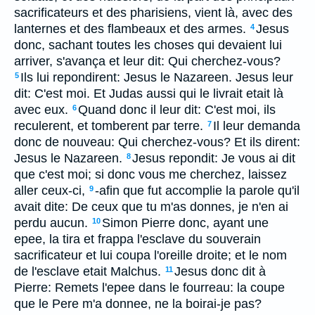
sacrificateurs et des pharisiens, vient là, avec des
lanternes et des flambeaux et des armes.
Jesus
4
donc, sachant toutes les choses qui devaient lui
arriver, s'avança et leur dit: Qui cherchez-vous?
Ils lui repondirent: Jesus le Nazareen. Jesus leur
5
dit: C'est moi. Et Judas aussi qui le livrait etait là
avec eux.
Quand donc il leur dit: C'est moi, ils
6
reculerent, et tomberent par terre.
Il leur demanda
7
donc de nouveau: Qui cherchez-vous? Et ils dirent:
Jesus le Nazareen.
Jesus repondit: Je vous ai dit
8
que c'est moi; si donc vous me cherchez, laissez
aller ceux-ci,
-afin que fut accomplie la parole qu'il
9
avait dite: De ceux que tu m'as donnes, je n'en ai
perdu aucun.
Simon Pierre donc, ayant une
10
epee, la tira et frappa l'esclave du souverain
sacrificateur et lui coupa l'oreille droite; et le nom
de l'esclave etait Malchus.
Jesus donc dit à
11
Pierre: Remets l'epee dans le fourreau: la coupe
que le Pere m'a donnee, ne la boirai-je pas?