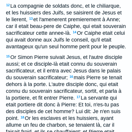
La compagnie de soldats donc, et le chiliarque,
12
et les huissiers des Juifs, se saisirent de Jesus et
le lierent,
et l'amenerent premierement à Anne;
13
car il etait beau-pere de Caiphe, qui etait souverain
sacrificateur cette annee-là.
Or Caiphe etait celui
14
qui avait donne aux Juifs le conseil, qu'il etait
avantageux qu'un seul homme perit pour le peuple.
Or Simon Pierre suivait Jesus, et l'autre disciple
15
aussi; et ce disciple-là etait connu du souverain
sacrificateur, et il entra avec Jesus dans le palais
du souverain sacrificateur;
mais Pierre se tenait
16
dehors à la porte. L'autre disciple donc, qui etait
connu du souverain sacrificateur, sortit, et parla à
la portiere, et fit entrer Pierre.
La servante qui
17
etait portiere dit donc à Pierre: Et toi, n'es-tu pas
des disciples de cet homme? Lui dit: Je n'en suis
point.
Or les esclaves et les huissiers, ayant
18
allume un feu de charbon, se tenaient là, car il
faisait froid, et ils se chauffaient; et Pierre etait