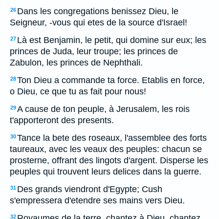
Dans les congregations benissez Dieu, le
26
Seigneur, -vous qui etes de la source d'Israel!
Là est Benjamin, le petit, qui domine sur eux; les
27
princes de Juda, leur troupe; les princes de
Zabulon, les princes de Nephthali.
Ton Dieu a commande ta force. Etablis en force,
28
o Dieu, ce que tu as fait pour nous!
A cause de ton peuple, à Jerusalem, les rois
29
t'apporteront des presents.
Tance la bete des roseaux, l'assemblee des forts
30
taureaux, avec les veaux des peuples: chacun se
prosterne, offrant des lingots d'argent. Disperse les
peuples qui trouvent leurs delices dans la guerre.
Des grands viendront d'Egypte; Cush
31
s'empressera d'etendre ses mains vers Dieu.
Royaumes de la terre, chantez à Dieu, chantez
32