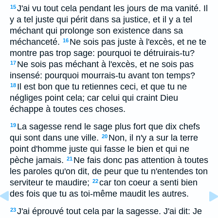
J'ai vu tout cela pendant les jours de ma vanité. Il
15
y a tel juste qui périt dans sa justice, et il y a tel
méchant qui prolonge son existence dans sa
méchanceté.
Ne sois pas juste à l'excès, et ne te
16
montre pas trop sage: pourquoi te détruirais-tu?
Ne sois pas méchant à l'excès, et ne sois pas
17
insensé: pourquoi mourrais-tu avant ton temps?
Il est bon que tu retiennes ceci, et que tu ne
18
négliges point cela; car celui qui craint Dieu
échappe à toutes ces choses.
La sagesse rend le sage plus fort que dix chefs
19
qui sont dans une ville.
Non, il n'y a sur la terre
20
point d'homme juste qui fasse le bien et qui ne
pèche jamais.
Ne fais donc pas attention à toutes
21
les paroles qu'on dit, de peur que tu n'entendes ton
serviteur te maudire;
car ton coeur a senti bien
22
des fois que tu as toi-même maudit les autres.
J'ai éprouvé tout cela par la sagesse. J'ai dit: Je
23