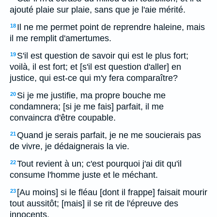
ajouté plaie sur plaie, sans que je l'aie mérité.
Il ne me permet point de reprendre haleine, mais
18
il me remplit d'amertumes.
S'il est question de savoir qui est le plus fort;
19
voilà, il est fort; et [s'il est question d'aller] en
justice, qui est-ce qui m'y fera comparaître?
Si je me justifie, ma propre bouche me
20
condamnera; [si je me fais] parfait, il me
convaincra d'être coupable.
Quand je serais parfait, je ne me soucierais pas
21
de vivre, je dédaignerais la vie.
Tout revient à un; c'est pourquoi j'ai dit qu'il
22
consume l'homme juste et le méchant.
[Au moins] si le fléau [dont il frappe] faisait mourir
23
tout aussitôt; [mais] il se rit de l'épreuve des
innocents.