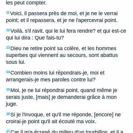
les peut compter.
Voici, il passera près de moi, et je ne le verrai
11
point; et il repassera, et je ne l'apercevrai point.
Voilà, s'il ravit, qui le lui fera rendre? et qui est-ce
12
qui lui dira : Que fais-tu?
Dieu ne retire point sa colère, et les hommes
13
superbes qui viennent au secours, sont abattus
sous lui.
Combien moins lui répondrais-je, moi et
14
arrangerais-je mes paroles contre lui?
Moi, je ne lui répondrai point, quand même je
15
serais juste, [mais] je demanderai grâce à mon
juge.
Si je l'invoque, et qu'il me réponde, [encore] ne
16
croirai-je point qu'il ait écouté ma voix.
Car il m'a écrasé du milieu d'un tourbillon, et il a
17