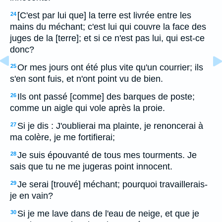
[C'est par lui que] la terre est livrée entre les
24
mains du méchant; c'est lui qui couvre la face des
juges de la [terre]; et si ce n'est pas lui, qui est-ce
donc?
Or mes jours ont été plus vite qu'un courrier; ils
25
s'en sont fuis, et n'ont point vu de bien.
Ils ont passé [comme] des barques de poste;
26
comme un aigle qui vole après la proie.
Si je dis : J'oublierai ma plainte, je renoncerai à
27
ma colère, je me fortifierai;
Je suis épouvanté de tous mes tourments. Je
28
sais que tu ne me jugeras point innocent.
Je serai [trouvé] méchant; pourquoi travaillerais-
29
je en vain?
Si je me lave dans de l'eau de neige, et que je
30