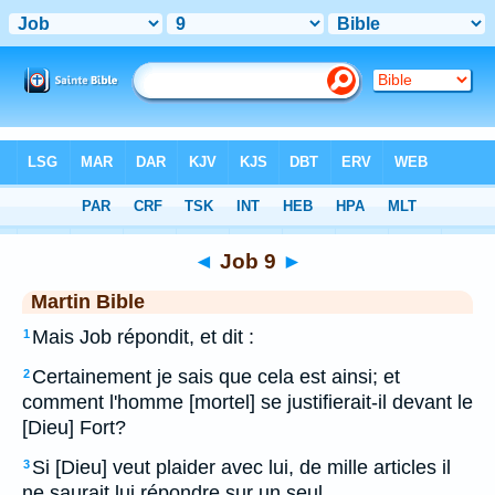
Bible
>
MAR
> Job 9
◄
Job 9
►
Martin Bible
Mais Job répondit, et dit :
1
Certainement je sais que cela est ainsi; et
2
comment l'homme [mortel] se justifierait-il devant le
[Dieu] Fort?
Si [Dieu] veut plaider avec lui, de mille articles il
3
ne saurait lui répondre sur un seul.