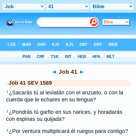
Bible
>
SEV 1569
> Job 41
◄
Job 41
►
Job 41 SEV 1569
¿Sacarás tú al leviatán con el anzuelo, o con la
1
cuerda que le echares en su lengua?
¿Pondrás tú garfio en sus narices, y horadarás
2
con espinas su quijada?
¿Por ventura multiplicará él ruegos para contigo?
3