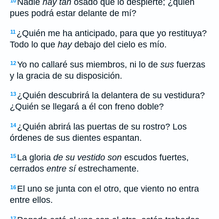
Nadie
hay tan
osado que lo despierte; ¿quién
10
pues podrá estar delante de mí?
¿Quién me ha anticipado, para que yo restituya?
11
Todo lo que
hay
debajo del cielo es mío.
Yo no callaré sus miembros, ni lo de
sus
fuerzas
12
y la gracia de su disposición.
¿Quién descubrirá la delantera de su vestidura?
13
¿Quién se llegará a él con freno doble?
¿Quién abrirá las puertas de su rostro? Los
14
órdenes de sus dientes espantan.
La gloria
de su vestido son
escudos fuertes,
15
cerrados
entre sí
estrechamente.
El uno se junta con el otro, que viento no entra
16
entre ellos.
17