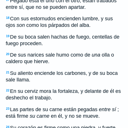
Pegado está el uno con el otro, están trabados
entre sí, que no se pueden apartar.
Con sus estornudos encienden lumbre, y sus
18
ojos
son
como los párpados del alba.
De su boca salen hachas de fuego, centellas de
19
fuego proceden.
De sus narices sale humo como de
una
olla o
20
caldero que hierve.
Su aliento enciende los carbones, y de su boca
21
sale llama.
En su cerviz mora la fortaleza, y delante de él es
22
deshecho el trabajo.
Las partes de su carne están pegadas
entre sí
;
23
está firme
su carne
en él, y no se mueve.
Su corazón es firme como una piedra, y fuerte
24