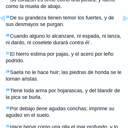
como la muela de abajo.
De su grandeza tienen temor los fuertes, y de
25
sus desmayos se purgan.
Cuando alguno lo alcanzare, ni espada, ni lanza,
26
ni dardo, ni coselete durará
contra él
.
El hierro estima por pajas, y el acero por leño
27
podrido.
Saeta no le hace huir; las piedras de honda se le
28
tornan aristas.
Tiene toda arma por hojarascas, y del blandir de
29
la pica se burla.
Por debajo
tiene
agudas conchas; imprime
su
30
agudez en el suelo.
Hace hervir como una olla el mar profundo, y lo
31