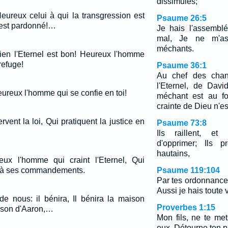
dissimulés;
eureux celui à qui la transgression est
Psaume 26:5
 est pardonné!…
Je hais l'assembl
mal, Je ne m'as
méchants.
en l'Eternel est bon! Heureux l'homme
refuge!
Psaume 36:1
Au chef des chant
l'Eternel, de Dav
ureux l'homme qui se confie en toi!
méchant est au f
crainte de Dieu n'e
ent la loi, Qui pratiquent la justice en
Psaume 73:8
Ils raillent, et
d'opprimer; Ils p
hautains,
eux l'homme qui craint l'Eternel, Qui
ir à ses commandements.
Psaume 119:104
Par tes ordonnances
Aussi je hais toute
de nous: il bénira, Il bénira la maison
Proverbes 1:15
maison d'Aaron,…
Mon fils, ne te m
eux, Détourne ton pi