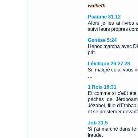
walketh
Psaume 81:12
Alors je les ai livrés
suivi leurs propres cons
Genèse 5:24
Hénoc marcha avec Dieu
prit.
Lévitique 26:27,28
Si, malgré cela, vous n
…
1 Rois 16:31
Et comme si c'eût été
péchés de Jéroboam,
Jézabel, fille d'Ethbaal
et se prosterner devant 
Job 31:5
Si j'ai marché dans l
fraude,