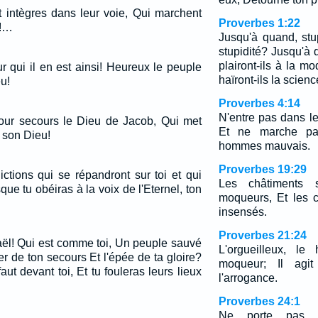
 intègres dans leur voie, Qui marchent
Proverbes 1:22
l!…
Jusqu'à quand, stu
stupidité? Jusqu'à
plairont-ils à la m
 qui il en est ainsi! Heureux le peuple
haïront-ils la scien
eu!
Proverbes 4:14
N'entre pas dans l
our secours le Dieu de Jacob, Qui met
Et ne marche pa
, son Dieu!
hommes mauvais.
Proverbes 19:29
ictions qui se répandront sur toi et qui
Les châtiments 
que tu obéiras à la voix de l'Eternel, ton
moqueurs, Et les 
insensés.
Proverbes 21:24
aël! Qui est comme toi, Un peuple sauvé
L'orgueilleux, le
ier de ton secours Et l'épée de ta gloire?
moqueur; Il agi
ut devant toi, Et tu fouleras leurs lieux
l'arrogance.
Proverbes 24:1
Ne porte pas 