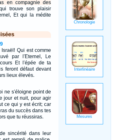
pas en compagnie des
qui trouve son plaisir
ernel, Et qui la médite
isées
29
 Israël! Qui est comme
uvé par l'Eternel, Le
ecours Et l'épée de ta
s feront défaut devant
eurs lieux élevés.
oi ne s'éloigne point de
 jour et nuit, pour agir
t ce qui y est écrit; car
auras du succès dans tes
ors que tu réussiras.
 de sincérité dans leur
 est rempli de malice,