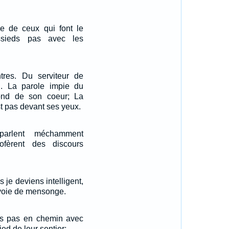
ée de ceux qui font le
sieds pas avec les
res. Du serviteur de
id. La parole impie du
ond de son coeur; La
st pas devant ses yeux.
 parlent méchamment
rofèrent des discours
 je deviens intelligent,
 voie de mensonge.
ets pas en chemin avec
ed de leur sentier;