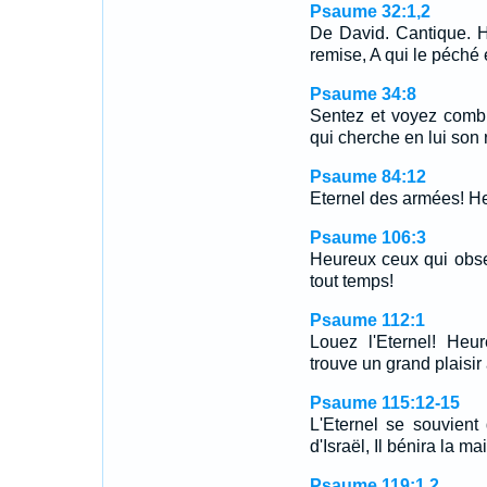
Psaume 32:1,2
De David. Cantique. H
remise, A qui le péché
Psaume 34:8
Sentez et voyez combi
qui cherche en lui son 
Psaume 84:12
Eternel des armées! He
Psaume 106:3
Heureux ceux qui observ
tout temps!
Psaume 112:1
Louez l'Eternel! Heur
trouve un grand plais
Psaume 115:12-15
L'Eternel se souvient 
d'Israël, Il bénira la 
Psaume 119:1,2