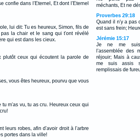
e confie dans l'Eternel, Et dont l'Eternel
méchants, Et ne dés
Proverbes 29:18
Quand il n'y a pas 
le, lui dit: Tu es heureux, Simon, fils de
est sans frein; Heure
pas la chair et le sang qui t'ont révélé
Jérémie 15:17
re qui est dans les cieux.
Je ne me suis
l'assemblée des m
x plutôt ceux qui écoutent la parole de
réjouir; Mais à ca
me suis assis s
remplissais de fureu
ses, vous êtes heureux, pourvu que vous
e tu m'as vu, tu as cru. Heureux ceux qui
cru!
 leurs robes, afin d'avoir droit à l'arbre
es portes dans la ville!