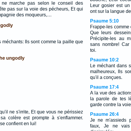
 ne marche pas selon le conseil des
Leur gosier est un 
ête pas sur la voie des pécheurs, Et qui
ont sur la langue de
ompagnie des moqueurs,…
Psaume 5:10
 godly
Frappe-les comme 
Que leurs dessein
Précipite-les au 
es méchants: Ils sont comme la paille que
sans nombre! Car i
toi.
the ungodly
Psaume 10:2
Le méchant dans so
malheureux, Ils so
qu'il a conçues.
Psaume 17:4
A la vue des actio
la parole de tes 
garde contre la voie
qu'il ne s'irrite, Et que vous ne périssiez
Psaume 26:4
 sa colère est prompte à s'enflammer.
Je ne m'assieds 
e confient en lui!
faux, Je ne vai