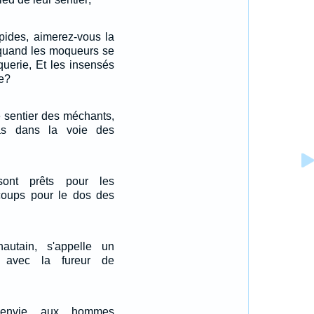
pides, aimerez-vous la
 quand les moqueurs se
oquerie, Et les insensés
ce?
e sentier des méchants,
s dans la voie des
sont prêts pour les
coups pour le dos des
 hautain, s'appelle un
t avec la fureur de
envie aux hommes