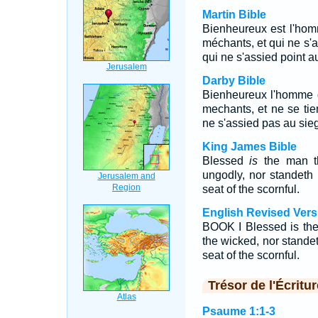
Martin Bible
Bienheureux est l'homm
méchants, et qui ne s'a
qui ne s'assied point 
Darby Bible
Bienheureux l'homme 
mechants, et ne se ti
ne s'assied pas au si
King James Bible
Blessed
is
the man th
ungodly, nor standeth i
seat of the scornful.
English Revised Vers
BOOK I Blessed is the
the wicked, nor standeth
seat of the scornful.
Trésor de l'Écritur
Psaume 1:1-3