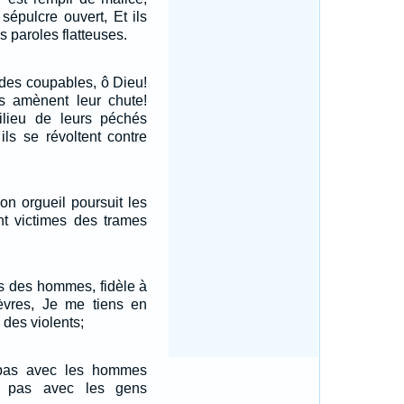
sépulcre ouvert, Et ils
s paroles flatteuses.
des coupables, ô Dieu!
s amènent leur chute!
milieu de leurs péchés
ls se révoltent contre
n orgueil poursuit les
nt victimes des trames
ns des hommes, fidèle à
lèvres, Je me tiens en
 des violents;
pas avec les hommes
s pas avec les gens