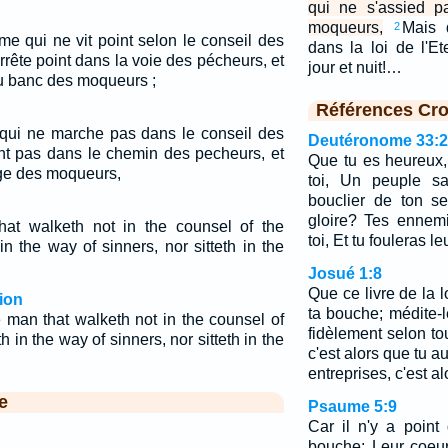
qui ne s'assied 
moqueurs,
Mais 
2
e qui ne vit point selon le conseil des
dans la loi de l'Et
rrête point dans la voie des pécheurs, et
jour et nuit!…
au banc des moqueurs ;
Références Cro
qui ne marche pas dans le conseil des
Deutéronome 33:
ent pas dans le chemin des pecheurs, et
Que tu es heureux,
ege des moqueurs,
toi, Un peuple sa
bouclier de ton s
gloire? Tes ennemi
at walketh not in the counsel of the
toi, Et tu fouleras l
n the way of sinners, nor sitteth in the
Josué 1:8
Que ce livre de la l
ion
ta bouche; médite-le
 man that walketh not in the counsel of
fidèlement selon tou
 in the way of sinners, nor sitteth in the
c'est alors que tu 
entreprises, c'est al
e
Psaume 5:9
Car il n'y a point
bouche; Leur coeur