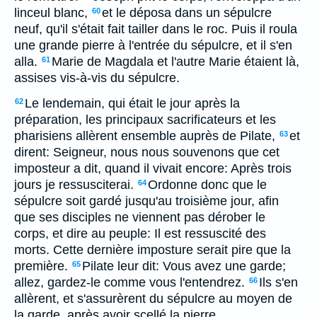
linceul blanc,
et le déposa dans un sépulcre
60
neuf, qu'il s'était fait tailler dans le roc. Puis il roula
une grande pierre à l'entrée du sépulcre, et il s'en
alla.
Marie de Magdala et l'autre Marie étaient là,
61
assises vis-à-vis du sépulcre.
Le lendemain, qui était le jour après la
62
préparation, les principaux sacrificateurs et les
pharisiens allèrent ensemble auprès de Pilate,
et
63
dirent: Seigneur, nous nous souvenons que cet
imposteur a dit, quand il vivait encore: Après trois
jours je ressusciterai.
Ordonne donc que le
64
sépulcre soit gardé jusqu'au troisième jour, afin
que ses disciples ne viennent pas dérober le
corps, et dire au peuple: Il est ressuscité des
morts. Cette dernière imposture serait pire que la
première.
Pilate leur dit: Vous avez une garde;
65
allez, gardez-le comme vous l'entendrez.
Ils s'en
66
allèrent, et s'assurèrent du sépulcre au moyen de
la garde, après avoir scellé la pierre.