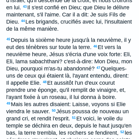
d'Israël, qu'il descende de la croix, et nous croirons
en lui.
Il s'est confié en Dieu; que Dieu le délivre
43
maintenant, s'il l'aime. Car il a dit: Je suis Fils de
Dieu.
Les brigands, crucifiés avec lui, l'insultaient
44
de la même manière.
Depuis la sixième heure jusqu'à la neuvième, il y
45
eut des ténèbres sur toute la terre.
Et vers la
46
neuvième heure, Jésus s'écria d'une voix forte: Eli,
Eli, lama sabachthani? c'est-à-dire: Mon Dieu, mon
Dieu, pourquoi m'as-tu abandonné?
Quelques-
47
uns de ceux qui étaient là, l'ayant entendu, dirent:
Il appelle Elie.
Et aussitôt l'un d'eux courut
48
prendre une éponge, qu'il remplit de vinaigre, et,
l'ayant fixée à un roseau, il lui donna à boire.
Mais les autres disaient: Laisse, voyons si Elie
49
viendra le sauver.
Jésus poussa de nouveau un
50
grand cri, et rendit l'esprit.
Et voici, le voile du
51
temple se déchira en deux, depuis le haut jusqu'en
bas, la terre trembla, les rochers se fendirent,
les
52