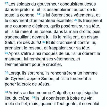
Les soldats du gouverneur conduisirent Jésus
27
dans le prétoire, et ils assemblèrent autour de lui
toute la cohorte.
Ils lui ôtèrent ses vêtements, et
28
le couvrirent d'un manteau écarlate.
Ils tressèrent
29
une couronne d'épines, qu'ils posèrent sur sa tête,
et ils lui mirent un roseau dans la main droite; puis,
s'agenouillant devant lui, ils le raillaient, en disant:
Salut, roi des Juifs!
Et ils crachaient contre lui,
30
prenaient le roseau, et frappaient sur sa tête.
Après s'être ainsi moqués de lui, ils lui ôtèrent le
31
manteau, lui remirent ses vêtements, et
l'emmenèrent pour le crucifier.
Lorsqu'ils sortirent, ils rencontrèrent un homme
32
de Cyrène, appelé Simon, et ils le forcèrent à
porter la croix de Jésus.
Arrivés au lieu nommé Golgotha, ce qui signifie
33
lieu du crâne,
ils lui donnèrent à boire du vin
34
mêlé de fiel; mais, quand il l'eut goûté, il ne voulut