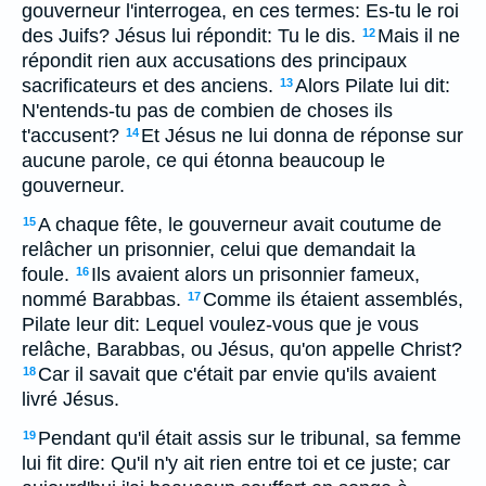
gouverneur l'interrogea, en ces termes: Es-tu le roi
des Juifs? Jésus lui répondit: Tu le dis.
Mais il ne
12
répondit rien aux accusations des principaux
sacrificateurs et des anciens.
Alors Pilate lui dit:
13
N'entends-tu pas de combien de choses ils
t'accusent?
Et Jésus ne lui donna de réponse sur
14
aucune parole, ce qui étonna beaucoup le
gouverneur.
A chaque fête, le gouverneur avait coutume de
15
relâcher un prisonnier, celui que demandait la
foule.
Ils avaient alors un prisonnier fameux,
16
nommé Barabbas.
Comme ils étaient assemblés,
17
Pilate leur dit: Lequel voulez-vous que je vous
relâche, Barabbas, ou Jésus, qu'on appelle Christ?
Car il savait que c'était par envie qu'ils avaient
18
livré Jésus.
Pendant qu'il était assis sur le tribunal, sa femme
19
lui fit dire: Qu'il n'y ait rien entre toi et ce juste; car