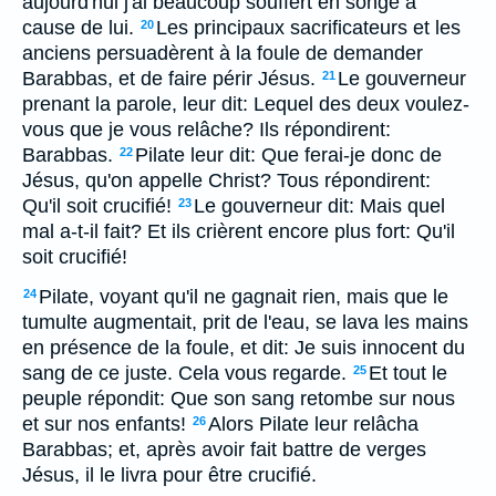
aujourd'hui j'ai beaucoup souffert en songe à
cause de lui.
Les principaux sacrificateurs et les
20
anciens persuadèrent à la foule de demander
Barabbas, et de faire périr Jésus.
Le gouverneur
21
prenant la parole, leur dit: Lequel des deux voulez-
vous que je vous relâche? Ils répondirent:
Barabbas.
Pilate leur dit: Que ferai-je donc de
22
Jésus, qu'on appelle Christ? Tous répondirent:
Qu'il soit crucifié!
Le gouverneur dit: Mais quel
23
mal a-t-il fait? Et ils crièrent encore plus fort: Qu'il
soit crucifié!
Pilate, voyant qu'il ne gagnait rien, mais que le
24
tumulte augmentait, prit de l'eau, se lava les mains
en présence de la foule, et dit: Je suis innocent du
sang de ce juste. Cela vous regarde.
Et tout le
25
peuple répondit: Que son sang retombe sur nous
et sur nos enfants!
Alors Pilate leur relâcha
26
Barabbas; et, après avoir fait battre de verges
Jésus, il le livra pour être crucifié.