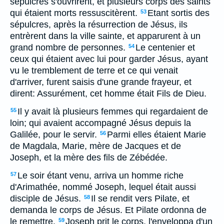
sépulcres s'ouvrirent, et plusieurs corps des saints
qui étaient morts ressuscitèrent.
Etant sortis des
53
sépulcres, après la résurrection de Jésus, ils
entrèrent dans la ville sainte, et apparurent à un
grand nombre de personnes.
Le centenier et
54
ceux qui étaient avec lui pour garder Jésus, ayant
vu le tremblement de terre et ce qui venait
d'arriver, furent saisis d'une grande frayeur, et
dirent: Assurément, cet homme était Fils de Dieu.
Il y avait là plusieurs femmes qui regardaient de
55
loin; qui avaient accompagné Jésus depuis la
Galilée, pour le servir.
Parmi elles étaient Marie
56
de Magdala, Marie, mère de Jacques et de
Joseph, et la mère des fils de Zébédée.
Le soir étant venu, arriva un homme riche
57
d'Arimathée, nommé Joseph, lequel était aussi
disciple de Jésus.
Il se rendit vers Pilate, et
58
demanda le corps de Jésus. Et Pilate ordonna de
le remettre.
Joseph prit le corps, l'enveloppa d'un
59