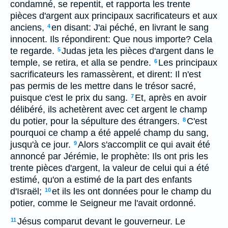
condamné, se repentit, et rapporta les trente
pièces d'argent aux principaux sacrificateurs et aux
anciens,
en disant: J'ai péché, en livrant le sang
4
innocent. Ils répondirent: Que nous importe? Cela
te regarde.
Judas jeta les pièces d'argent dans le
5
temple, se retira, et alla se pendre.
Les principaux
6
sacrificateurs les ramassèrent, et dirent: Il n'est
pas permis de les mettre dans le trésor sacré,
puisque c'est le prix du sang.
Et, après en avoir
7
délibéré, ils achetèrent avec cet argent le champ
du potier, pour la sépulture des étrangers.
C'est
8
pourquoi ce champ a été appelé champ du sang,
jusqu'à ce jour.
Alors s'accomplit ce qui avait été
9
annoncé par Jérémie, le prophète: Ils ont pris les
trente pièces d'argent, la valeur de celui qui a été
estimé, qu'on a estimé de la part des enfants
d'Israël;
et ils les ont données pour le champ du
10
potier, comme le Seigneur me l'avait ordonné.
Jésus comparut devant le gouverneur. Le
11