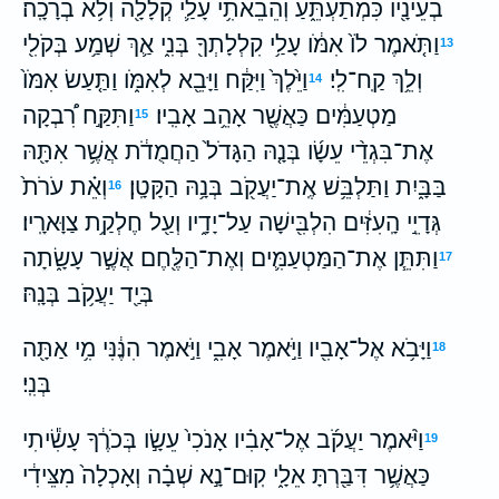
בְעֵינָ֖יו כִּמְתַעְתֵּ֑עַ וְהֵבֵאתִ֥י עָלַ֛י קְלָלָ֖ה וְלֹ֥א בְרָכָֽה׃
וַתֹּ֤אמֶר לֹו֙ אִמֹּ֔ו עָלַ֥י קִלְלָתְךָ֖ בְּנִ֑י אַ֛ךְ שְׁמַ֥ע בְּקֹלִ֖י
13
וְלֵ֥ךְ קַֽח־לִֽי׃
וַיֵּ֙לֶךְ֙ וַיִּקַּ֔ח וַיָּבֵ֖א לְאִמֹּ֑ו וַתַּ֤עַשׂ אִמֹּו֙
14
מַטְעַמִּ֔ים כַּאֲשֶׁ֖ר אָהֵ֥ב אָבִֽיו׃
וַתִּקַּ֣ח רִ֠בְקָה
15
אֶת־בִּגְדֵ֨י עֵשָׂ֜ו בְּנָ֤הּ הַגָּדֹל֙ הַחֲמֻדֹ֔ת אֲשֶׁ֥ר אִתָּ֖הּ
בַּבָּ֑יִת וַתַּלְבֵּ֥שׁ אֶֽת־יַעֲקֹ֖ב בְּנָ֥הּ הַקָּטָֽן׃
וְאֵ֗ת עֹרֹת֙
16
גְּדָיֵ֣י הָֽעִזִּ֔ים הִלְבִּ֖ישָׁה עַל־יָדָ֑יו וְעַ֖ל חֶלְקַ֥ת צַוָּארָֽיו׃
וַתִּתֵּ֧ן אֶת־הַמַּטְעַמִּ֛ים וְאֶת־הַלֶּ֖חֶם אֲשֶׁ֣ר עָשָׂ֑תָה
17
בְּיַ֖ד יַעֲקֹ֥ב בְּנָֽהּ׃
וַיָּבֹ֥א אֶל־אָבִ֖יו וַיֹּ֣אמֶר אָבִ֑י וַיֹּ֣אמֶר הִנֶּ֔נִּי מִ֥י אַתָּ֖ה
18
בְּנִֽי׃
וַיֹּ֨אמֶר יַעֲקֹ֜ב אֶל־אָבִ֗יו אָנֹכִי֙ עֵשָׂ֣ו בְּכֹרֶ֔ךָ עָשִׂ֕יתִי
19
כַּאֲשֶׁ֥ר דִּבַּ֖רְתָּ אֵלָ֑י קֽוּם־נָ֣א שְׁבָ֗ה וְאָכְלָה֙ מִצֵּידִ֔י