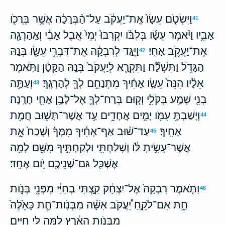
וַיִּשְׂטֹ֤ם עֵשָׂו֙ אֶֽת־יַעֲקֹ֔ב עַל־הַ֨בְּרָכָ֔ה אֲשֶׁ֥ר בֵּרֲכֹ֖ו
41
אָבִ֑יו וַיֹּ֨אמֶר עֵשָׂ֜ו בְּלִבֹּ֗ו יִקְרְבוּ֙ יְמֵי֙ אֵ֣בֶל אָבִ֔י וְאַֽהַרְגָ֖ה
אֶת־יַעֲקֹ֥ב אָחִֽי׃
וַיֻּגַּ֣ד לְרִבְקָ֔ה אֶת־דִּבְרֵ֥י עֵשָׂ֖ו בְּנָ֣הּ
42
הַגָּדֹ֑ל וַתִּשְׁלַ֞ח וַתִּקְרָ֤א לְיַעֲקֹב֙ בְּנָ֣הּ הַקָּטָ֔ן וַתֹּ֣אמֶר
אֵלָ֔יו הִנֵּה֙ עֵשָׂ֣ו אָחִ֔יךָ מִתְנַחֵ֥ם לְךָ֖ לְהָרְגֶֽךָ׃
וְעַתָּ֥ה
43
בְנִ֖י שְׁמַ֣ע בְּקֹלִ֑י וְק֧וּם בְּרַח־לְךָ֛ אֶל־לָבָ֥ן אָחִ֖י חָרָֽנָה׃
וְיָשַׁבְתָּ֥ עִמֹּ֖ו יָמִ֣ים אֲחָדִ֑ים עַ֥ד אֲשֶׁר־תָּשׁ֖וּב חֲמַ֥ת
44
אָחִֽיךָ׃
עַד־שׁ֨וּב אַף־אָחִ֜יךָ מִמְּךָ֗ וְשָׁכַח֙ אֵ֣ת
45
אֲשֶׁר־עָשִׂ֣יתָ לֹּ֔ו וְשָׁלַחְתִּ֖י וּלְקַחְתִּ֣יךָ מִשָּׁ֑ם לָמָ֥ה
אֶשְׁכַּ֛ל גַּם־שְׁנֵיכֶ֖ם יֹ֥ום אֶחָֽד׃
וַתֹּ֤אמֶר רִבְקָה֙ אֶל־יִצְחָ֔ק קַ֣צְתִּי בְחַיַּ֔י מִפְּנֵ֖י בְּנֹ֣ות
46
חֵ֑ת אִם־לֹקֵ֣חַ יַ֠עֲקֹב אִשָּׁ֨ה מִבְּנֹֽות־חֵ֤ת כָּאֵ֙לֶּה֙
מִבְּנֹ֣ות הָאָ֔רֶץ לָ֥מָּה לִּ֖י חַיִּֽים׃