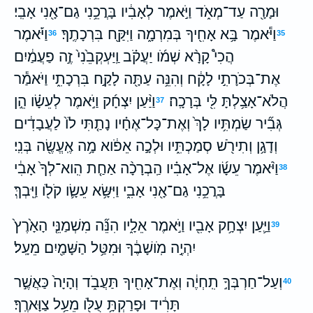
וּמָרָ֖ה עַד־מְאֹ֑ד וַיֹּ֣אמֶר לְאָבִ֔יו בָּרֲכֵ֥נִי גַם־אָ֖נִי אָבִֽי׃
וַיֹּ֕אמֶר בָּ֥א אָחִ֖יךָ בְּמִרְמָ֑ה וַיִּקַּ֖ח בִּרְכָתֶֽךָ׃
וַיֹּ֡אמֶר
36
35
הֲכִי֩ קָרָ֨א שְׁמֹ֜ו יַעֲקֹ֗ב וַֽיַּעְקְבֵ֙נִי֙ זֶ֣ה פַעֲמַ֔יִם
אֶת־בְּכֹרָתִ֣י לָקָ֔ח וְהִנֵּ֥ה עַתָּ֖ה לָקַ֣ח בִּרְכָתִ֑י וַיֹּאמַ֕ר
הֲלֹא־אָצַ֥לְתָּ לִּ֖י בְּרָכָֽה׃
וַיַּ֨עַן יִצְחָ֜ק וַיֹּ֣אמֶר לְעֵשָׂ֗ו הֵ֣ן
37
גְּבִ֞יר שַׂמְתִּ֥יו לָךְ֙ וְאֶת־כָּל־אֶחָ֗יו נָתַ֤תִּי לֹו֙ לַעֲבָדִ֔ים
וְדָגָ֥ן וְתִירֹ֖שׁ סְמַכְתִּ֑יו וּלְכָ֣ה אֵפֹ֔וא מָ֥ה אֶֽעֱשֶׂ֖ה בְּנִֽי׃
וַיֹּ֨אמֶר עֵשָׂ֜ו אֶל־אָבִ֗יו הַֽבְרָכָ֨ה אַחַ֤ת הִֽוא־לְךָ֙ אָבִ֔י
38
בָּרֲכֵ֥נִי גַם־אָ֖נִי אָבִ֑י וַיִּשָּׂ֥א עֵשָׂ֛ו קֹלֹ֖ו וַיֵּֽבְךְּ׃
וַיַּ֛עַן יִצְחָ֥ק אָבִ֖יו וַיֹּ֣אמֶר אֵלָ֑יו הִנֵּ֞ה מִשְׁמַנֵּ֤י הָאָ֙רֶץ֙
39
יִהְיֶ֣ה מֹֽושָׁבֶ֔ךָ וּמִטַּ֥ל הַשָּׁמַ֖יִם מֵעָֽל׃
וְעַל־חַרְבְּךָ֣ תִֽחְיֶ֔ה וְאֶת־אָחִ֖יךָ תַּעֲבֹ֑ד וְהָיָה֙ כַּאֲשֶׁ֣ר
40
תָּרִ֔יד וּפָרַקְתָּ֥ עֻלֹּ֖ו מֵעַ֥ל צַוָּארֶֽךָ׃