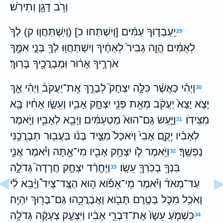
וְרֹ֥ב דָּגָ֖ן וְתִירֹֽשׁ׃
יַֽעַבְד֣וּךָ עַמִּ֗ים [וְיִשְׁתַּחוּ כ] (וְיִֽשְׁתַּחֲו֤וּ ק) לְךָ֙
29
לְאֻמִּ֔ים הֱוֵ֤ה גְבִיר֙ לְאַחֶ֔יךָ וְיִשְׁתַּחֲוּ֥וּ לְךָ֖ בְּנֵ֣י אִמֶּ֑ךָ
אֹרְרֶ֣יךָ אָר֔וּר וּֽמְבָרֲכֶ֖יךָ בָּרֽוּךְ׃
וַיְהִ֗י כַּאֲשֶׁ֨ר כִּלָּ֣ה יִצְחָק֮ לְבָרֵ֣ךְ אֶֽת־יַעֲקֹב֒ וַיְהִ֗י אַ֣ךְ
30
יָצֹ֤א יָצָא֙ יַעֲקֹ֔ב מֵאֵ֥ת פְּנֵ֖י יִצְחָ֣ק אָבִ֑יו וְעֵשָׂ֣ו אָחִ֔יו בָּ֖א
מִצֵּידֹֽו׃
וַיַּ֤עַשׂ גַּם־הוּא֙ מַטְעַמִּ֔ים וַיָּבֵ֖א לְאָבִ֑יו וַיֹּ֣אמֶר
31
לְאָבִ֗יו יָקֻ֤ם אָבִי֙ וְיֹאכַל֙ מִצֵּ֣יד בְּנֹ֔ו בַּעֲב֖וּר תְּבָרֲכַ֥נִּי
נַפְשֶֽׁךָ׃
וַיֹּ֥אמֶר לֹ֛ו יִצְחָ֥ק אָבִ֖יו מִי־אָ֑תָּה וַיֹּ֕אמֶר אֲנִ֛י
32
בִּנְךָ֥ בְכֹֽרְךָ֖ עֵשָֽׂו׃
וַיֶּחֱרַ֨ד יִצְחָ֣ק חֲרָדָה֮ גְּדֹלָ֣ה
33
עַד־מְאֹד֒ וַיֹּ֡אמֶר מִֽי־אֵפֹ֡וא ה֣וּא הַצָּֽד־צַיִד֩ וַיָּ֨בֵא לִ֜י
וָאֹכַ֥ל מִכֹּ֛ל בְּטֶ֥רֶם תָּבֹ֖וא וָאֲבָרֲכֵ֑הוּ גַּם־בָּר֖וּךְ יִהְיֶֽה׃
כִּשְׁמֹ֤עַ עֵשָׂו֙ אֶת־דִּבְרֵ֣י אָבִ֔יו וַיִּצְעַ֣ק צְעָקָ֔ה גְּדֹלָ֥ה
34