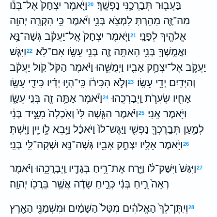
בַּעֲב֖וּר תְּבָרֲכַ֥נִּי נַפְשֶֽׁךָ׃
וַיֹּ֤אמֶר יִצְחָק֙ אֶל־בְּנֹ֔ו
20
מַה־זֶּ֛ה מִהַ֥רְתָּ לִמְצֹ֖א בְּנִ֑י וַיֹּ֕אמֶר כִּ֥י הִקְרָ֛ה יְהוָ֥ה
אֱלֹהֶ֖יךָ לְפָנָֽי׃
וַיֹּ֤אמֶר יִצְחָק֙ אֶֽל־יַעֲקֹ֔ב גְּשָׁה־נָּ֥א
21
וַאֲמֻֽשְׁךָ֖ בְּנִ֑י הַֽאַתָּ֥ה זֶ֛ה בְּנִ֥י עֵשָׂ֖ו אִם־לֹֽא׃
וַיִּגַּ֧שׁ
22
יַעֲקֹ֛ב אֶל־יִצְחָ֥ק אָבִ֖יו וַיְמֻשֵּׁ֑הוּ וַיֹּ֗אמֶר הַקֹּל֙ קֹ֣ול יַעֲקֹ֔ב
וְהַיָּדַ֖יִם יְדֵ֥י עֵשָֽׂו׃
וְלֹ֣א הִכִּירֹ֔ו כִּֽי־הָי֣וּ יָדָ֗יו כִּידֵ֛י עֵשָׂ֥ו
23
אָחִ֖יו שְׂעִרֹ֑ת וַֽיְבָרְכֵֽהוּ׃
וַיֹּ֕אמֶר אַתָּ֥ה זֶ֖ה בְּנִ֣י עֵשָׂ֑ו
24
וַיֹּ֖אמֶר אָֽנִי׃
וַיֹּ֗אמֶר הַגִּ֤שָׁה לִּי֙ וְאֹֽכְלָה֙ מִצֵּ֣יד בְּנִ֔י
25
לְמַ֥עַן תְּבָֽרֶכְךָ֖ נַפְשִׁ֑י וַיַּגֶּשׁ־לֹו֙ וַיֹּאכַ֔ל וַיָּ֧בֵא לֹ֦ו יַ֖יִן וַיֵּֽשְׁתְּ׃
וַיֹּ֥אמֶר אֵלָ֖יו יִצְחָ֣ק אָבִ֑יו גְּשָׁה־נָּ֥א וּשְׁקָה־לִּ֖י בְּנִֽי׃
26
וַיִּגַּשׁ֙ וַיִּשַּׁק־לֹ֔ו וַיָּ֛רַח אֶת־רֵ֥יחַ בְּגָדָ֖יו וַֽיְבָרֲכֵ֑הוּ וַיֹּ֗אמֶר
27
רְאֵה֙ רֵ֣יחַ בְּנִ֔י כְּרֵ֣יחַ שָׂדֶ֔ה אֲשֶׁ֥ר בֵּרֲכֹ֖ו יְהוָֽה׃
וְיִֽתֶּן־לְךָ֙ הָאֱלֹהִ֔ים מִטַּל֙ הַשָּׁמַ֔יִם וּמִשְׁמַנֵּ֖י הָאָ֑רֶץ
28