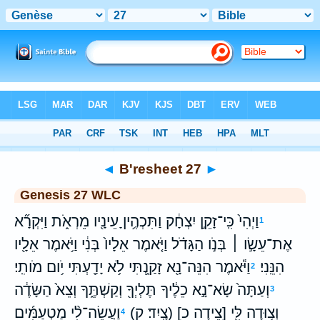
Bible
>
WLC
> B'resheet 27
◄
B'resheet 27
►
Genesis 27 WLC
וַיְהִי֙ כִּֽי־זָקֵ֣ן יִצְחָ֔ק וַתִּכְהֶ֥יןָ עֵינָ֖יו מֵרְאֹ֑ת וַיִּקְרָ֞א
1
אֶת־עֵשָׂ֣ו ׀ בְּנֹ֣ו הַגָּדֹ֗ל וַיֹּ֤אמֶר אֵלָיו֙ בְּנִ֔י וַיֹּ֥אמֶר אֵלָ֖יו
הִנֵּֽנִי׃
וַיֹּ֕אמֶר הִנֵּה־נָ֖א זָקַ֑נְתִּי לֹ֥א יָדַ֖עְתִּי יֹ֥ום מֹותִֽי׃
2
וְעַתָּה֙ שָׂא־נָ֣א כֵלֶ֔יךָ תֶּלְיְךָ֖ וְקַשְׁתֶּ֑ךָ וְצֵא֙ הַשָּׂדֶ֔ה
3
וְצ֥וּדָה לִּ֖י [צֵידָה כ] (צָֽיִד׃ ק)
וַעֲשֵׂה־לִ֨י מַטְעַמִּ֜ים
4