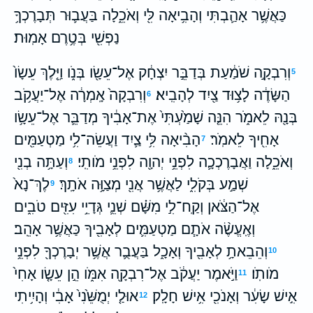
כַּאֲשֶׁ֥ר אָהַ֛בְתִּי וְהָבִ֥יאָה לִּ֖י וְאֹכֵ֑לָה בַּעֲב֛וּר תְּבָרֶכְךָ֥
נַפְשִׁ֖י בְּטֶ֥רֶם אָמֽוּת׃
וְרִבְקָ֣ה שֹׁמַ֔עַת בְּדַבֵּ֣ר יִצְחָ֔ק אֶל־עֵשָׂ֖ו בְּנֹ֑ו וַיֵּ֤לֶךְ עֵשָׂו֙
5
הַשָּׂדֶ֔ה לָצ֥וּד צַ֖יִד לְהָבִֽיא׃
וְרִבְקָה֙ אָֽמְרָ֔ה אֶל־יַעֲקֹ֥ב
6
בְּנָ֖הּ לֵאמֹ֑ר הִנֵּ֤ה שָׁמַ֙עְתִּי֙ אֶת־אָבִ֔יךָ מְדַבֵּ֛ר אֶל־עֵשָׂ֥ו
אָחִ֖יךָ לֵאמֹֽר׃
הָבִ֨יאָה לִּ֥י צַ֛יִד וַעֲשֵׂה־לִ֥י מַטְעַמִּ֖ים
7
וְאֹכֵ֑לָה וַאֲבָרֶכְכָ֛ה לִפְנֵ֥י יְהוָ֖ה לִפְנֵ֥י מֹותִֽי׃
וְעַתָּ֥ה בְנִ֖י
8
שְׁמַ֣ע בְּקֹלִ֑י לַאֲשֶׁ֥ר אֲנִ֖י מְצַוָּ֥ה אֹתָֽךְ׃
לֶךְ־נָא֙
9
אֶל־הַצֹּ֔אן וְקַֽח־לִ֣י מִשָּׁ֗ם שְׁנֵ֛י גְּדָיֵ֥י עִזִּ֖ים טֹבִ֑ים
וְאֶֽעֱשֶׂ֨ה אֹתָ֧ם מַטְעַמִּ֛ים לְאָבִ֖יךָ כַּאֲשֶׁ֥ר אָהֵֽב׃
וְהֵבֵאתָ֥ לְאָבִ֖יךָ וְאָכָ֑ל בַּעֲבֻ֛ר אֲשֶׁ֥ר יְבָרֶכְךָ֖ לִפְנֵ֥י
10
מֹותֹֽו׃
וַיֹּ֣אמֶר יַעֲקֹ֔ב אֶל־רִבְקָ֖ה אִמֹּ֑ו הֵ֣ן עֵשָׂ֤ו אָחִי֙
11
אִ֣ישׁ שָׂעִ֔ר וְאָנֹכִ֖י אִ֥ישׁ חָלָֽק׃
אוּלַ֤י יְמֻשֵּׁ֙נִי֙ אָבִ֔י וְהָיִ֥יתִי
12